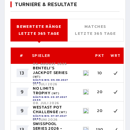
TURNIERE & RESULTATE
BEWERTETE RÄNGE
MATCHES
LETZTE 365 TAGE
LETZTE 365 TAGE
#
SPIELER
PKT
WRT
06. AUGUST 2026
BENTELI'S
13
JACKPOT SERIES
10
(WT)
GÜLTIG BIS: 05.08.2027
23:59
21. JULI 2026
NO LIMITS
9
20
TROPHY
(WT)
GÜLTIG BIS: 20.07.2027
23:59
08. JULI 2026
WESTAST POT
9
20
CHALLENGE
(WT)
GÜLTIG BIS: 07.07.2027
23:59
21. JUNI 2026
SWISSPOOL
SERIES 2026 -
13
130