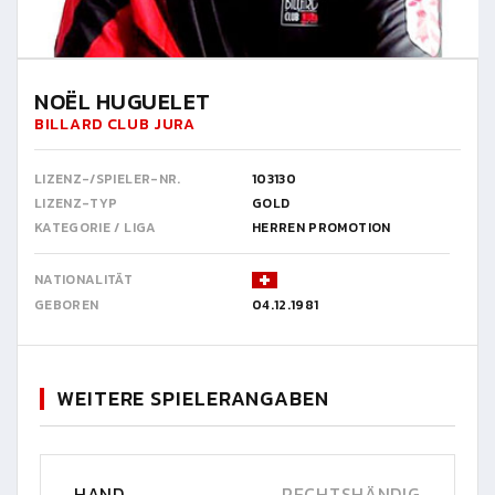
NOËL HUGUELET
BILLARD CLUB JURA
LIZENZ-/SPIELER-NR.
103130
LIZENZ-TYP
GOLD
KATEGORIE / LIGA
HERREN PROMOTION
NATIONALITÄT
GEBOREN
04.12.1981
WEITERE SPIELERANGABEN
HAND
RECHTSHÄNDIG