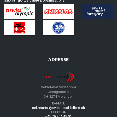
Nat./Int. Sportverbände & Organisationen
ADRESSE
Sekretariat Swisspool
Jensgasse 4
CH-3274 Merzligen
E-MAIL
sekretariat@swisspool-billard.ch
TELEFON
+41 79 254 45 01