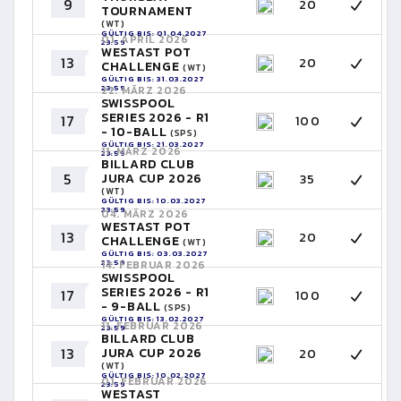
9
20
TOURNAMENT
(WT)
GÜLTIG BIS: 01.04.2027
01. APRIL 2026
23:59
WESTAST POT
13
20
CHALLENGE
(WT)
GÜLTIG BIS: 31.03.2027
23:59
22. MÄRZ 2026
SWISSPOOL
SERIES 2026 - R1
17
100
- 10-BALL
(SPS)
GÜLTIG BIS: 21.03.2027
11. MÄRZ 2026
23:59
BILLARD CLUB
5
JURA CUP 2026
35
(WT)
GÜLTIG BIS: 10.03.2027
23:59
04. MÄRZ 2026
WESTAST POT
13
20
CHALLENGE
(WT)
GÜLTIG BIS: 03.03.2027
23:59
14. FEBRUAR 2026
SWISSPOOL
SERIES 2026 - R1
17
100
- 9-BALL
(SPS)
GÜLTIG BIS: 13.02.2027
11. FEBRUAR 2026
23:59
BILLARD CLUB
13
JURA CUP 2026
20
(WT)
GÜLTIG BIS: 10.02.2027
01. FEBRUAR 2026
23:59
WESTAST