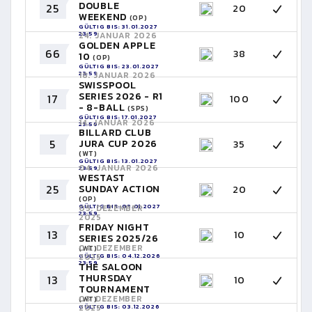
DOUBLE
25
20
WEEKEND
(OP)
GÜLTIG BIS: 31.01.2027
23:59
24. JANUAR 2026
GOLDEN APPLE
66
38
10
(OP)
GÜLTIG BIS: 23.01.2027
23:59
18. JANUAR 2026
SWISSPOOL
SERIES 2026 - R1
17
100
- 8-BALL
(SPS)
GÜLTIG BIS: 17.01.2027
14. JANUAR 2026
23:59
BILLARD CLUB
5
JURA CUP 2026
35
(WT)
GÜLTIG BIS: 13.01.2027
04. JANUAR 2026
23:59
WESTAST
25
SUNDAY ACTION
20
(OP)
GÜLTIG BIS: 03.01.2027
05. DEZEMBER
23:59
2025
FRIDAY NIGHT
13
10
SERIES 2025/26
04. DEZEMBER
(WT)
GÜLTIG BIS: 04.12.2026
2025
23:59
THE SALOON
THURSDAY
13
10
TOURNAMENT
03. DEZEMBER
(WT)
GÜLTIG BIS: 03.12.2026
2025