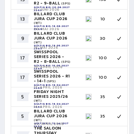
R2 - 9-BALL
(SPS)
GÜLTIG BIS: 20.06.2027
17. JUNI 2026
23:59
BILLARD CLUB
13
JURA CUP 2026
10
(WT)
GÜLTIG BIS: 16.06.2027
20. MAI 2026
23:59
BILLARD CLUB
9
JURA CUP 2026
30
(WT)
GÜLTIG BIS: 19.05.2027
16. MAI 2026
23:59
SWISSPOOL
SERIES 2026 -
17
100
R2 - 8-BALL
(SPS)
GÜLTIG BIS: 15.05.2027
19. APRIL 2026
23:59
SWISSPOOL
SERIES 2026 - R1
17
100
- 14-1
(SPS)
GÜLTIG BIS: 18.04.2027
17. APRIL 2026
23:59
FRIDAY NIGHT
5
SERIES 2025/26
35
(WT)
GÜLTIG BIS: 16.04.2027
14. APRIL 2026
23:59
BILLARD CLUB
5
JURA CUP 2026
35
(WT)
GÜLTIG BIS: 13.04.2027
02. APRIL 2026
23:59
THE SALOON
THURSDAY