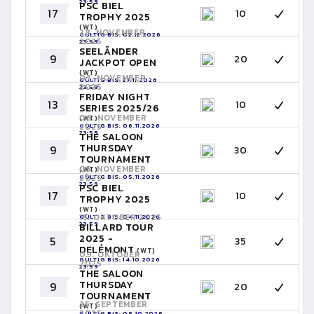
23:59
PSC BIEL
17
10
TROPHY 2025
(WT)
28. NOVEMBER
GÜLTIG BIS: 02.12.2026
2025
23:59
SEELÄNDER
9
20
JACKPOT OPEN
(WT)
07. NOVEMBER
GÜLTIG BIS: 27.11.2026
2025
23:59
FRIDAY NIGHT
13
10
SERIES 2025/26
06. NOVEMBER
(WT)
GÜLTIG BIS: 06.11.2026
2025
23:59
THE SALOON
THURSDAY
9
30
TOURNAMENT
05. NOVEMBER
(WT)
GÜLTIG BIS: 05.11.2026
2025
23:59
PSC BIEL
17
10
TROPHY 2025
(WT)
15. OKTOBER 2025
GÜLTIG BIS: 04.11.2026
23:59
BILLARD TOUR
2025 -
5
35
DELÉMONT
(WT)
09. OKTOBER
GÜLTIG BIS: 14.10.2026
2025
23:59
THE SALOON
THURSDAY
9
20
TOURNAMENT
25. SEPTEMBER
(WT)
2025
GÜLTIG BIS: 08.10.2026