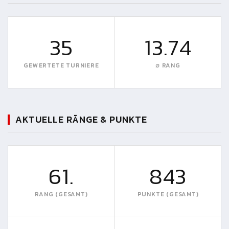
35
13.74
GEWERTETE TURNIERE
∅ RANG
AKTUELLE RÄNGE & PUNKTE
61.
843
RANG (GESAMT)
PUNKTE (GESAMT)