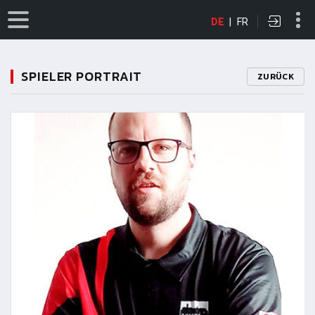
DE
|
FR
SPIELER PORTRAIT
ZURÜCK
11