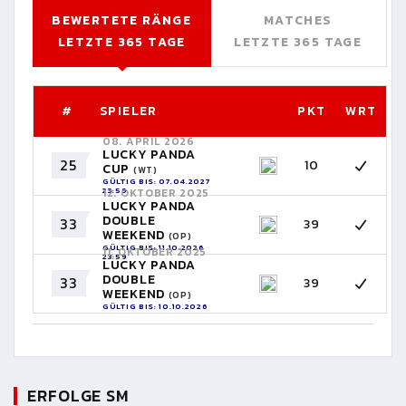
BEWERTETE RÄNGE
MATCHES
LETZTE 365 TAGE
LETZTE 365 TAGE
#
SPIELER
PKT
WRT
08. APRIL 2026
LUCKY PANDA
25
10
CUP
(WT)
GÜLTIG BIS: 07.04.2027
23:59
12. OKTOBER 2025
LUCKY PANDA
DOUBLE
33
39
WEEKEND
(OP)
GÜLTIG BIS: 11.10.2026
11. OKTOBER 2025
23:59
LUCKY PANDA
DOUBLE
33
39
WEEKEND
(OP)
GÜLTIG BIS: 10.10.2026
23:59
ERFOLGE SM