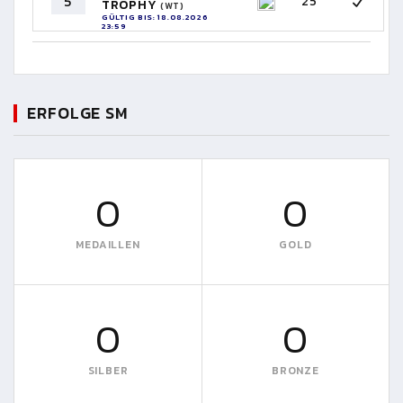
5
25
TROPHY
(WT)
GÜLTIG BIS: 18.08.2026
23:59
ERFOLGE SM
0
0
MEDAILLEN
GOLD
0
0
SILBER
BRONZE