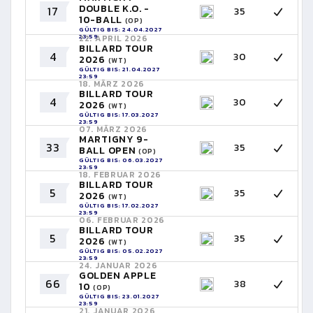
DOUBLE K.O. -
17
35
10-BALL
(OP)
GÜLTIG BIS: 24.04.2027
23:59
22. APRIL 2026
BILLARD TOUR
4
30
2026
(WT)
GÜLTIG BIS: 21.04.2027
23:59
18. MÄRZ 2026
BILLARD TOUR
4
30
2026
(WT)
GÜLTIG BIS: 17.03.2027
23:59
07. MÄRZ 2026
MARTIGNY 9-
33
35
BALL OPEN
(OP)
GÜLTIG BIS: 06.03.2027
23:59
18. FEBRUAR 2026
BILLARD TOUR
5
35
2026
(WT)
GÜLTIG BIS: 17.02.2027
23:59
06. FEBRUAR 2026
BILLARD TOUR
5
35
2026
(WT)
GÜLTIG BIS: 05.02.2027
23:59
24. JANUAR 2026
GOLDEN APPLE
66
38
10
(OP)
GÜLTIG BIS: 23.01.2027
23:59
21. JANUAR 2026