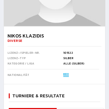
NIKOS KLAZIDIS
DIVERSE
LIZENZ-/SPIELER-NR.
101522
LIZENZ-TYP
SILBER
KATEGORIE / LIGA
ALLE (SILBER)
NATIONALITÄT
TURNIERE & RESULTATE