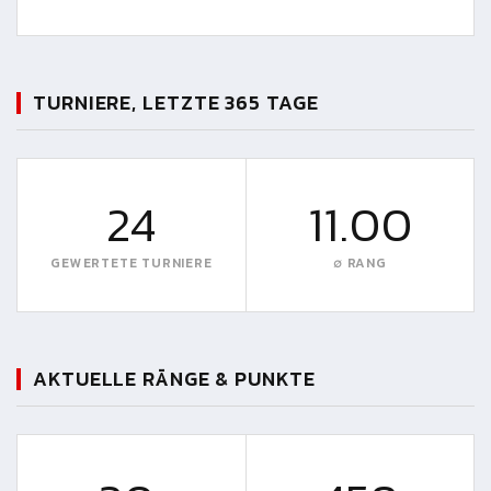
TURNIERE, LETZTE 365 TAGE
24
11.00
GEWERTETE TURNIERE
∅ RANG
AKTUELLE RÄNGE & PUNKTE