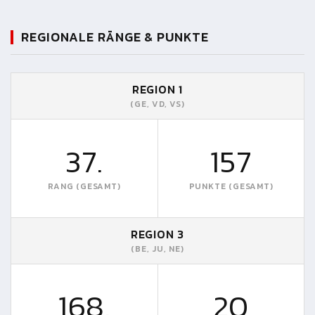
REGIONALE RÄNGE & PUNKTE
REGION 1
(GE, VD, VS)
37.
157
RANG (GESAMT)
PUNKTE (GESAMT)
REGION 3
(BE, JU, NE)
168.
20