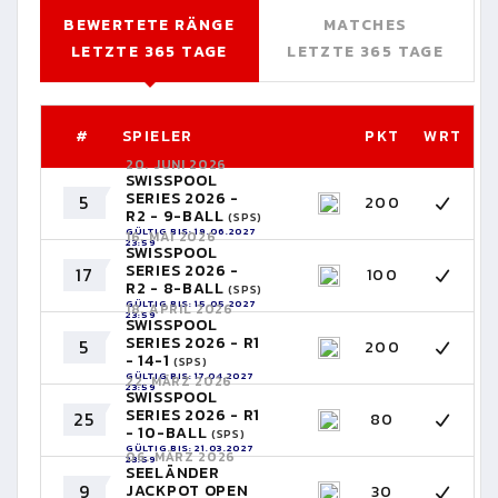
BEWERTETE RÄNGE
MATCHES
LETZTE 365 TAGE
LETZTE 365 TAGE
#
SPIELER
PKT
WRT
20. JUNI 2026
SWISSPOOL
SERIES 2026 -
5
200
R2 - 9-BALL
(SPS)
GÜLTIG BIS: 19.06.2027
16. MAI 2026
23:59
SWISSPOOL
SERIES 2026 -
17
100
R2 - 8-BALL
(SPS)
GÜLTIG BIS: 15.05.2027
18. APRIL 2026
23:59
SWISSPOOL
SERIES 2026 - R1
5
200
- 14-1
(SPS)
GÜLTIG BIS: 17.04.2027
22. MÄRZ 2026
23:59
SWISSPOOL
SERIES 2026 - R1
25
80
- 10-BALL
(SPS)
GÜLTIG BIS: 21.03.2027
06. MÄRZ 2026
23:59
SEELÄNDER
9
JACKPOT OPEN
30