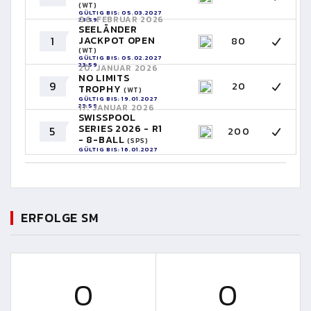
(WT)
GÜLTIG BIS: 05.03.2027
06. FEBRUAR 2026
23:59
SEELÄNDER
1
JACKPOT OPEN
80
(WT)
GÜLTIG BIS: 05.02.2027
23:59
20. JANUAR 2026
NO LIMITS
9
20
TROPHY
(WT)
GÜLTIG BIS: 19.01.2027
23:59
17. JANUAR 2026
SWISSPOOL
SERIES 2026 - R1
5
200
- 8-BALL
(SPS)
GÜLTIG BIS: 16.01.2027
23:59
ERFOLGE SM
0
0