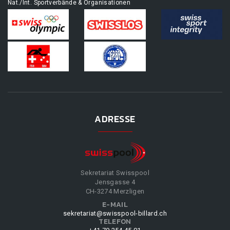
Nat./Int. Sportverbände & Organisationen
ADRESSE
Sekretariat Swisspool
Jensgasse 4
CH-3274 Merzligen
E-MAIL
sekretariat@swisspool-billard.ch
TELEFON