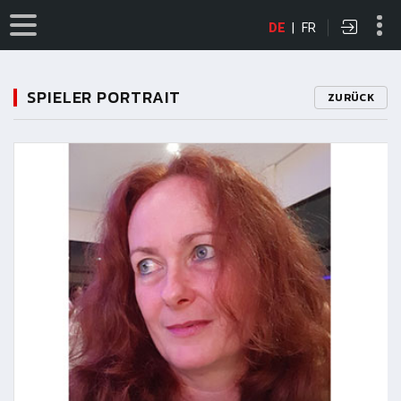
DE
|
FR
SPIELER PORTRAIT
ZURÜCK
11