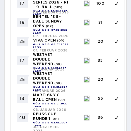
SERIES 2026 - R1
17
100
- 9-BALL
(SPS)
GÜLTIG BIS: 14.02.2027
08. FEBRUAR 2026
23:59
BENTELI'S 8-
BALL SUNDAY
19
31
OPEN
(OP)
GÜLTIG BIS: 07.02.2027
23:59
07. FEBRUAR 2026
VIVA OPEN
25
20
(OP)
GÜLTIG BIS: 06.02.2027
23:59
01. FEBRUAR 2026
WESTAST
DOUBLE
17
35
WEEKEND
(OP)
GÜLTIG BIS: 31.01.2027
31. JANUAR 2026
23:59
WESTAST
DOUBLE
25
20
WEEKEND
(OP)
GÜLTIG BIS: 30.01.2027
23:59
10. JANUAR 2026
MARTIGNY 8-
13
55
BALL OPEN
(OP)
GÜLTIG BIS: 09.01.2027
23:59
03. JANUAR 2026
REUSS CUP -
40
36
RUNDE 1
(OP)
GÜLTIG BIS: 02.01.2027
23:59
30. DEZEMBER
2025