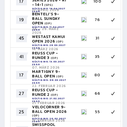
SERIES 2026 - R1
17
100
- 14-1
(SPS)
GÜLTIG BIS: 18.04.2027
12. APRIL 2026
23:59
BENTELI'S 9-
BALL SUNDAY
19
76
OPEN
(OP)
GÜLTIG BIS: 11.04.2027
28. - 29. MÄRZ
23:59
2026
WESTAST KAMUI
45
31
OPEN 2026
(OP)
GÜLTIG BIS: 28.03.2027
23:59
14. MÄRZ 2026
REUSS CUP -
41
35
RUNDE 3
(OP)
GÜLTIG BIS: 13.03.2027
23:59
07. MÄRZ 2026
MARTIGNY 9-
17
80
BALL OPEN
(OP)
GÜLTIG BIS: 06.03.2027
23:59
22. FEBRUAR 2026
REUSS CUP -
27
66
RUNDE 2
(OP)
GÜLTIG BIS: 21.02.2027
23:59
21. FEBRUAR 2026
VELOCORNER 9-
25
BALL OPEN 2026
55
(OP)
GÜLTIG BIS: 20.02.2027
15. FEBRUAR 2026
23:59
SWISSPOOL