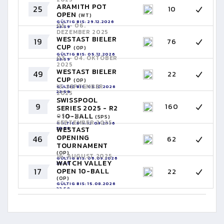
ARAMITH POT
25
10
OPEN
(WT)
GÜLTIG BIS: 29.12.2026
05. - 06.
23:59
DEZEMBER 2025
WESTAST BIELER
19
76
CUP
(OP)
GÜLTIG BIS: 05.12.2026
03. - 04. OKTOBER
23:59
2025
WESTAST BIELER
49
22
CUP
(OP)
13. SEPTEMBER
GÜLTIG BIS: 03.10.2026
23:59
2025
SWISSPOOL
9
160
SERIES 2025 - R2
- 10-BALL
05. - 07.
(SPS)
SEPTEMBER 2025
GÜLTIG BIS: 12.09.2026
23:59
WESTAST
OPENING
46
62
TOURNAMENT
(OP)
16. AUGUST 2025
GÜLTIG BIS: 06.09.2026
WATCH VALLEY
23:59
17
OPEN 10-BALL
22
(OP)
GÜLTIG BIS: 15.08.2026
23:59