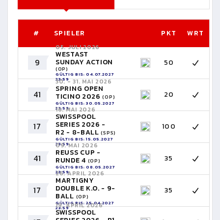
#
SPIELER
PKT
WRT
05. JULI 2026
WESTAST
9
SUNDAY ACTION
50
(OP)
GÜLTIG BIS: 04.07.2027
23:59
30. - 31. MAI 2026
SPRING OPEN
41
20
TICINO 2026
(OP)
GÜLTIG BIS: 30.05.2027
23:59
16. MAI 2026
SWISSPOOL
SERIES 2026 -
17
100
R2 - 8-BALL
(SPS)
GÜLTIG BIS: 15.05.2027
23:59
09. MAI 2026
REUSS CUP -
41
35
RUNDE 4
(OP)
GÜLTIG BIS: 08.05.2027
23:59
26. APRIL 2026
MARTIGNY
DOUBLE K.O. - 9-
17
35
BALL
(OP)
GÜLTIG BIS: 25.04.2027
19. APRIL 2026
23:59
SWISSPOOL