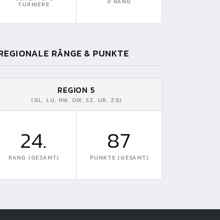
∅ RANG
TURNIERE
REGIONALE RÄNGE & PUNKTE
REGION 5
(GL, LU, NW, OW, SZ, UR, ZG)
24.
87
RANG (GESAMT)
PUNKTE (GESAMT)