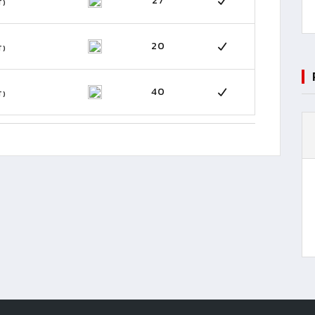
27
T)
20
T)
40
T)