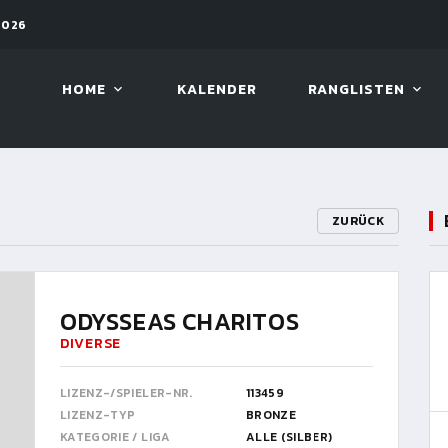
2026
08. AUG. 2026, 10:00
VIVA 
HOME
KALENDER
RANGLISTEN
ZURÜCK
ODYSSEAS CHARITOS
DIVERSE
LIZENZ-/SPIELER-NR.
113459
LIZENZ-TYP
BRONZE
KATEGORIE / LIGA
ALLE (SILBER)