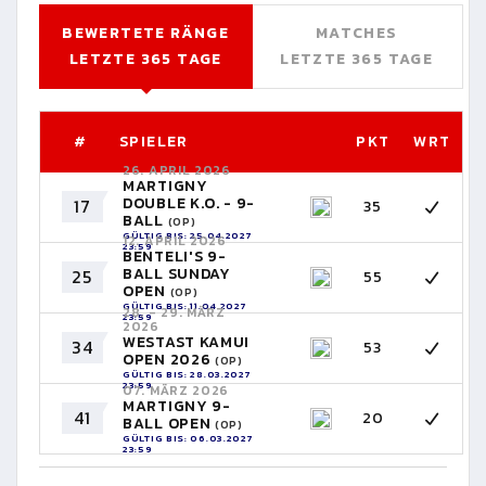
BEWERTETE RÄNGE
MATCHES
LETZTE 365 TAGE
LETZTE 365 TAGE
#
SPIELER
PKT
WRT
26. APRIL 2026
MARTIGNY
DOUBLE K.O. - 9-
17
35
BALL
(OP)
GÜLTIG BIS: 25.04.2027
12. APRIL 2026
23:59
BENTELI'S 9-
BALL SUNDAY
25
55
OPEN
(OP)
GÜLTIG BIS: 11.04.2027
28. - 29. MÄRZ
23:59
2026
WESTAST KAMUI
34
53
OPEN 2026
(OP)
GÜLTIG BIS: 28.03.2027
23:59
07. MÄRZ 2026
MARTIGNY 9-
41
20
BALL OPEN
(OP)
GÜLTIG BIS: 06.03.2027
23:59