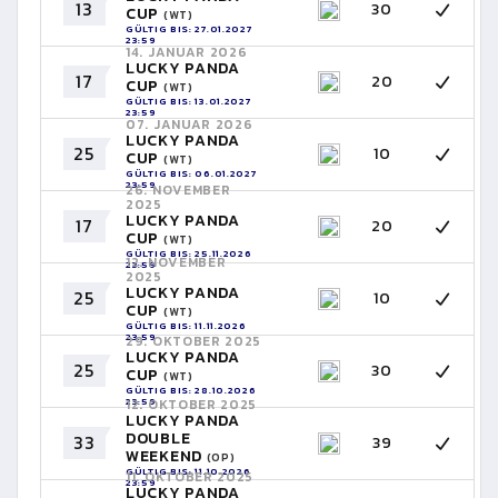
13
30
CUP
(WT)
GÜLTIG BIS: 27.01.2027
23:59
14. JANUAR 2026
LUCKY PANDA
17
20
CUP
(WT)
GÜLTIG BIS: 13.01.2027
23:59
07. JANUAR 2026
LUCKY PANDA
25
10
CUP
(WT)
GÜLTIG BIS: 06.01.2027
23:59
26. NOVEMBER
2025
LUCKY PANDA
17
20
CUP
(WT)
GÜLTIG BIS: 25.11.2026
12. NOVEMBER
23:59
2025
LUCKY PANDA
25
10
CUP
(WT)
GÜLTIG BIS: 11.11.2026
23:59
29. OKTOBER 2025
LUCKY PANDA
25
30
CUP
(WT)
GÜLTIG BIS: 28.10.2026
23:59
12. OKTOBER 2025
LUCKY PANDA
DOUBLE
33
39
WEEKEND
(OP)
GÜLTIG BIS: 11.10.2026
11. OKTOBER 2025
23:59
LUCKY PANDA