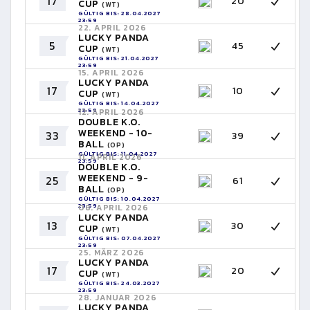
17
20
CUP
(WT)
GÜLTIG BIS: 28.04.2027
23:59
22. APRIL 2026
LUCKY PANDA
5
45
CUP
(WT)
GÜLTIG BIS: 21.04.2027
23:59
15. APRIL 2026
LUCKY PANDA
17
10
CUP
(WT)
GÜLTIG BIS: 14.04.2027
23:59
12. APRIL 2026
DOUBLE K.O.
WEEKEND - 10-
33
39
BALL
(OP)
GÜLTIG BIS: 11.04.2027
11. APRIL 2026
23:59
DOUBLE K.O.
WEEKEND - 9-
25
61
BALL
(OP)
GÜLTIG BIS: 10.04.2027
23:59
08. APRIL 2026
LUCKY PANDA
13
30
CUP
(WT)
GÜLTIG BIS: 07.04.2027
23:59
25. MÄRZ 2026
LUCKY PANDA
17
20
CUP
(WT)
GÜLTIG BIS: 24.03.2027
23:59
28. JANUAR 2026
LUCKY PANDA