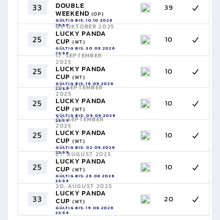
DOUBLE
33
39
WEEKEND
(OP)
GÜLTIG BIS: 10.10.2026
23:59
01. OKTOBER 2025
LUCKY PANDA
25
10
CUP
(WT)
GÜLTIG BIS: 30.09.2026
23:59
17. SEPTEMBER
2025
LUCKY PANDA
25
10
CUP
(WT)
GÜLTIG BIS: 16.09.2026
10. SEPTEMBER
23:59
2025
LUCKY PANDA
25
10
CUP
(WT)
GÜLTIG BIS: 09.09.2026
03. SEPTEMBER
23:59
2025
LUCKY PANDA
25
10
CUP
(WT)
GÜLTIG BIS: 02.09.2026
23:59
27. AUGUST 2025
LUCKY PANDA
25
10
CUP
(WT)
GÜLTIG BIS: 26.08.2026
23:59
20. AUGUST 2025
LUCKY PANDA
33
20
CUP
(WT)
GÜLTIG BIS: 19.08.2026
23:59