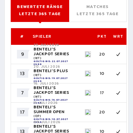
BEWERTETE RÄNGE
MATCHES
LETZTE 365 TAGE
LETZTE 365 TAGE
#
SPIELER
PKT
WRT
23. JULI 2026
BENTELI'S
9
JACKPOT SERIES
20
(WT)
GÜLTIG BIS: 22.07.2027
23:59
20. JULI 2026
BENTELI'S PLUS
13
10
(WT)
GÜLTIG BIS: 19.07.2027
23:59
16. JULI 2026
BENTELI'S
7
JACKPOT SERIES
17
(WT)
GÜLTIG BIS: 15.07.2027
11. JULI 2026
23:59
BENTELI'S
17
SUMMER OPEN
20
(OP)
GÜLTIG BIS: 10.07.2027
09. JULI 2026
23:59
BENTELI'S
13
JACKPOT SERIES
10