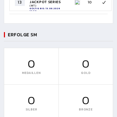
13
JACKPOT SERIES
10
(WT)
GÜLTIG BIS: 13.08.2026
23:59
ERFOLGE SM
0
0
MEDAILLEN
GOLD
0
0
SILBER
BRONZE