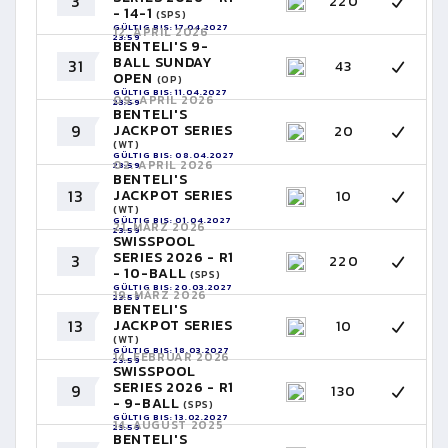
3
220
- 14-1
(SPS)
GÜLTIG BIS: 17.04.2027
12. APRIL 2026
23:59
BENTELI'S 9-
BALL SUNDAY
31
43
OPEN
(OP)
GÜLTIG BIS: 11.04.2027
09. APRIL 2026
23:59
BENTELI'S
9
JACKPOT SERIES
20
(WT)
GÜLTIG BIS: 08.04.2027
02. APRIL 2026
23:59
BENTELI'S
13
JACKPOT SERIES
10
(WT)
GÜLTIG BIS: 01.04.2027
21. MÄRZ 2026
23:59
SWISSPOOL
SERIES 2026 - R1
3
220
- 10-BALL
(SPS)
GÜLTIG BIS: 20.03.2027
19. MÄRZ 2026
23:59
BENTELI'S
13
JACKPOT SERIES
10
(WT)
GÜLTIG BIS: 18.03.2027
14. FEBRUAR 2026
23:59
SWISSPOOL
SERIES 2026 - R1
9
130
- 9-BALL
(SPS)
GÜLTIG BIS: 13.02.2027
14. AUGUST 2025
23:59
BENTELI'S