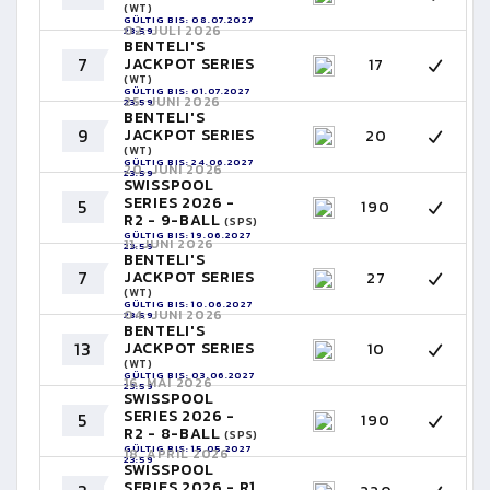
(WT)
GÜLTIG BIS: 08.07.2027
02. JULI 2026
23:59
BENTELI'S
7
JACKPOT SERIES
17
(WT)
GÜLTIG BIS: 01.07.2027
25. JUNI 2026
23:59
BENTELI'S
9
JACKPOT SERIES
20
(WT)
GÜLTIG BIS: 24.06.2027
20. JUNI 2026
23:59
SWISSPOOL
SERIES 2026 -
5
190
R2 - 9-BALL
(SPS)
GÜLTIG BIS: 19.06.2027
11. JUNI 2026
23:59
BENTELI'S
7
JACKPOT SERIES
27
(WT)
GÜLTIG BIS: 10.06.2027
04. JUNI 2026
23:59
BENTELI'S
13
JACKPOT SERIES
10
(WT)
GÜLTIG BIS: 03.06.2027
16. MAI 2026
23:59
SWISSPOOL
SERIES 2026 -
5
190
R2 - 8-BALL
(SPS)
GÜLTIG BIS: 15.05.2027
18. APRIL 2026
23:59
SWISSPOOL
SERIES 2026 - R1