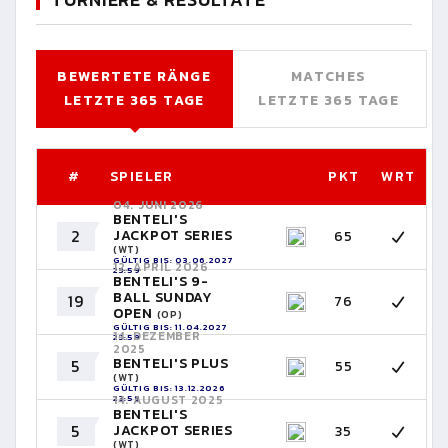
BEWERTETE RÄNGE
MATCHES
LETZTE 365 TAGE
LETZTE 365 TAGE
#
SPIELER
PKT
WRT
04. JUNI 2026
BENTELI'S
2
JACKPOT SERIES
65
(WT)
GÜLTIG BIS: 03.06.2027
12. APRIL 2026
23:59
BENTELI'S 9-
BALL SUNDAY
19
76
OPEN
(OP)
GÜLTIG BIS: 11.04.2027
14. DEZEMBER
23:59
2025
BENTELI'S PLUS
5
55
(WT)
GÜLTIG BIS: 13.12.2026
14. AUGUST 2025
23:59
BENTELI'S
5
JACKPOT SERIES
35
(WT)