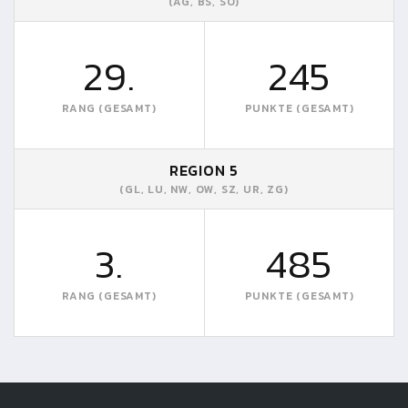
(AG, BS, SO)
29.
245
RANG (GESAMT)
PUNKTE (GESAMT)
REGION 5
(GL, LU, NW, OW, SZ, UR, ZG)
3.
485
RANG (GESAMT)
PUNKTE (GESAMT)