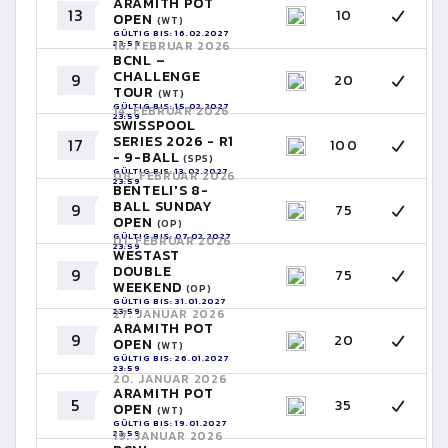
ARAMITH POT
13
10
OPEN
(WT)
GÜLTIG BIS: 16.02.2027
23:59
16. FEBRUAR 2026
BCNL –
CHALLENGE
9
20
TOUR
(WT)
GÜLTIG BIS: 15.02.2027
14. FEBRUAR 2026
23:59
SWISSPOOL
SERIES 2026 - R1
17
100
- 9-BALL
(SPS)
GÜLTIG BIS: 13.02.2027
08. FEBRUAR 2026
23:59
BENTELI'S 8-
BALL SUNDAY
9
75
OPEN
(OP)
GÜLTIG BIS: 07.02.2027
01. FEBRUAR 2026
23:59
WESTAST
DOUBLE
9
75
WEEKEND
(OP)
GÜLTIG BIS: 31.01.2027
23:59
27. JANUAR 2026
ARAMITH POT
9
20
OPEN
(WT)
GÜLTIG BIS: 26.01.2027
23:59
20. JANUAR 2026
ARAMITH POT
5
35
OPEN
(WT)
GÜLTIG BIS: 19.01.2027
23:59
19. JANUAR 2026