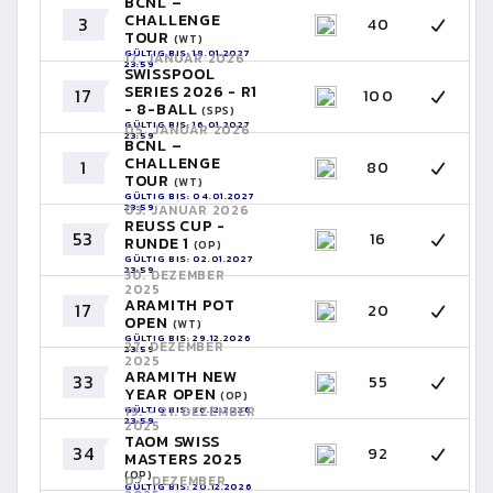
BCNL –
CHALLENGE
3
40
TOUR
(WT)
GÜLTIG BIS: 18.01.2027
17. JANUAR 2026
23:59
SWISSPOOL
SERIES 2026 - R1
17
100
- 8-BALL
(SPS)
GÜLTIG BIS: 16.01.2027
05. JANUAR 2026
23:59
BCNL –
CHALLENGE
1
80
TOUR
(WT)
GÜLTIG BIS: 04.01.2027
23:59
03. JANUAR 2026
REUSS CUP -
53
16
RUNDE 1
(OP)
GÜLTIG BIS: 02.01.2027
23:59
30. DEZEMBER
2025
ARAMITH POT
17
20
OPEN
(WT)
GÜLTIG BIS: 29.12.2026
27. DEZEMBER
23:59
2025
ARAMITH NEW
33
55
YEAR OPEN
(OP)
GÜLTIG BIS: 26.12.2026
19. - 21. DEZEMBER
23:59
2025
TAOM SWISS
34
92
MASTERS 2025
(OP)
07. DEZEMBER
GÜLTIG BIS: 20.12.2026