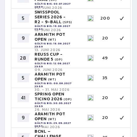
GÜLTIG BIS: 03.07.2027
23:59
20. JUNI 2026
SWISSPOOL
SERIES 2026 -
5
200
R2 - 9-BALL
(SPS)
GÜLTIG BIS: 19.06.2027
23:59
16. JUNI 2026
ARAMITH POT
9
20
OPEN
(WT)
GÜLTIG BIS: 15.06.2027
23:59
13. JUNI 2026
REUSS CUP -
28
49
RUNDE 5
(OP)
GÜLTIG BIS: 12.06.2027
23:59
09. JUNI 2026
ARAMITH POT
5
35
OPEN
(WT)
GÜLTIG BIS: 08.06.2027
23:59
30. - 31. MAI 2026
SPRING OPEN
41
20
TICINO 2026
(OP)
GÜLTIG BIS: 30.05.2027
23:59
26. MAI 2026
ARAMITH POT
9
20
OPEN
(WT)
GÜLTIG BIS: 25.05.2027
23:59
25. MAI 2026
BCNL –
CHALLENGE