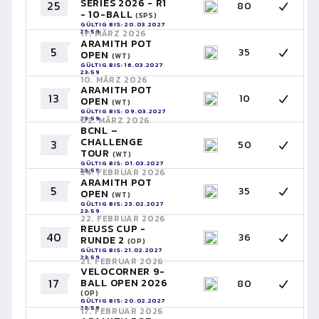
SERIES 2026 - R1
25
80
- 10-BALL
(SPS)
GÜLTIG BIS: 20.03.2027
23:59
17. MÄRZ 2026
ARAMITH POT
5
35
OPEN
(WT)
GÜLTIG BIS: 16.03.2027
23:59
10. MÄRZ 2026
ARAMITH POT
13
10
OPEN
(WT)
GÜLTIG BIS: 09.03.2027
23:59
02. MÄRZ 2026
BCNL –
CHALLENGE
3
50
TOUR
(WT)
GÜLTIG BIS: 01.03.2027
23:59
24. FEBRUAR 2026
ARAMITH POT
5
35
OPEN
(WT)
GÜLTIG BIS: 23.02.2027
23:59
22. FEBRUAR 2026
REUSS CUP -
40
36
RUNDE 2
(OP)
GÜLTIG BIS: 21.02.2027
23:59
21. FEBRUAR 2026
VELOCORNER 9-
17
BALL OPEN 2026
80
(OP)
GÜLTIG BIS: 20.02.2027
23:59
17. FEBRUAR 2026