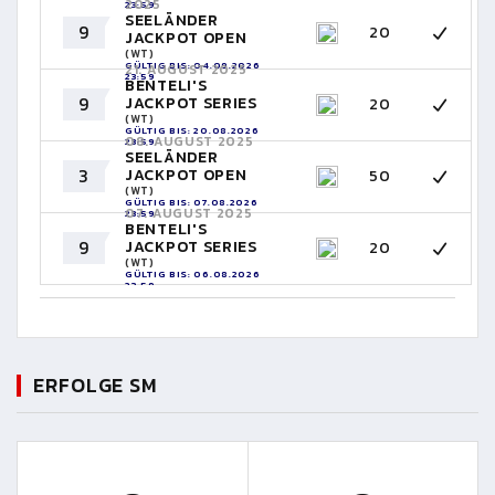
2025
23:59
SEELÄNDER
9
20
JACKPOT OPEN
(WT)
GÜLTIG BIS: 04.09.2026
21. AUGUST 2025
23:59
BENTELI'S
9
JACKPOT SERIES
20
(WT)
GÜLTIG BIS: 20.08.2026
08. AUGUST 2025
23:59
SEELÄNDER
3
JACKPOT OPEN
50
(WT)
GÜLTIG BIS: 07.08.2026
07. AUGUST 2025
23:59
BENTELI'S
9
JACKPOT SERIES
20
(WT)
GÜLTIG BIS: 06.08.2026
23:59
ERFOLGE SM