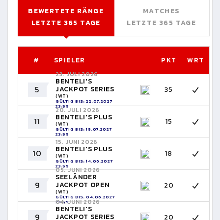
BEWERTETE RÄNGE
MATCHES
LETZTE 365 TAGE
LETZTE 365 TAGE
#
SPIELER
PKT
WRT
23. JULI 2026
BENTELI'S
5
JACKPOT SERIES
35
(WT)
GÜLTIG BIS: 22.07.2027
23:59
20. JULI 2026
BENTELI'S PLUS
11
15
(WT)
GÜLTIG BIS: 19.07.2027
23:59
15. JUNI 2026
BENTELI'S PLUS
10
18
(WT)
GÜLTIG BIS: 14.06.2027
23:59
05. JUNI 2026
SEELÄNDER
9
JACKPOT OPEN
20
(WT)
GÜLTIG BIS: 04.06.2027
04. JUNI 2026
23:59
BENTELI'S
9
JACKPOT SERIES
20