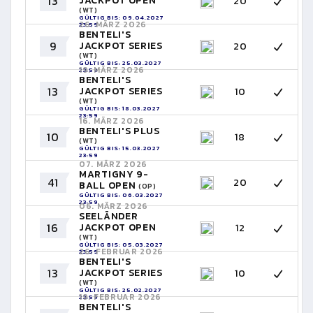
13
JACKPOT OPEN
20
(WT)
GÜLTIG BIS: 09.04.2027
26. MÄRZ 2026
23:59
BENTELI'S
9
JACKPOT SERIES
20
(WT)
GÜLTIG BIS: 25.03.2027
19. MÄRZ 2026
23:59
BENTELI'S
13
JACKPOT SERIES
10
(WT)
GÜLTIG BIS: 18.03.2027
23:59
16. MÄRZ 2026
BENTELI'S PLUS
10
18
(WT)
GÜLTIG BIS: 15.03.2027
23:59
07. MÄRZ 2026
MARTIGNY 9-
41
20
BALL OPEN
(OP)
GÜLTIG BIS: 06.03.2027
23:59
06. MÄRZ 2026
SEELÄNDER
16
JACKPOT OPEN
12
(WT)
GÜLTIG BIS: 05.03.2027
26. FEBRUAR 2026
23:59
BENTELI'S
13
JACKPOT SERIES
10
(WT)
GÜLTIG BIS: 25.02.2027
19. FEBRUAR 2026
23:59
BENTELI'S