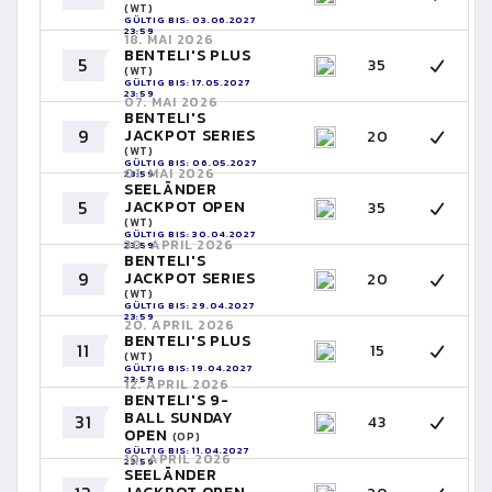
(WT)
GÜLTIG BIS: 03.06.2027
23:59
18. MAI 2026
BENTELI'S PLUS
5
35
(WT)
GÜLTIG BIS: 17.05.2027
23:59
07. MAI 2026
BENTELI'S
9
JACKPOT SERIES
20
(WT)
GÜLTIG BIS: 06.05.2027
01. MAI 2026
23:59
SEELÄNDER
5
JACKPOT OPEN
35
(WT)
GÜLTIG BIS: 30.04.2027
30. APRIL 2026
23:59
BENTELI'S
9
JACKPOT SERIES
20
(WT)
GÜLTIG BIS: 29.04.2027
23:59
20. APRIL 2026
BENTELI'S PLUS
11
15
(WT)
GÜLTIG BIS: 19.04.2027
23:59
12. APRIL 2026
BENTELI'S 9-
BALL SUNDAY
31
43
OPEN
(OP)
GÜLTIG BIS: 11.04.2027
10. APRIL 2026
23:59
SEELÄNDER