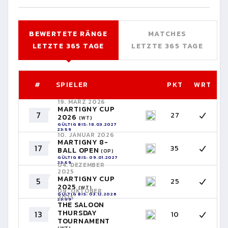
BEWERTETE RÄNGE
MATCHES
LETZTE 365 TAGE
LETZTE 365 TAGE
#
SPIELER
PKT
WRT
19. MÄRZ 2026
MARTIGNY CUP
7
27
2026
(WT)
GÜLTIG BIS: 18.03.2027
23:59
10. JANUAR 2026
MARTIGNY 8-
17
35
BALL OPEN
(OP)
GÜLTIG BIS: 09.01.2027
23:59
04. DEZEMBER
2025
MARTIGNY CUP
5
25
2025
(WT)
09. OKTOBER
GÜLTIG BIS: 03.12.2026
2025
23:59
THE SALOON
THURSDAY
13
10
TOURNAMENT