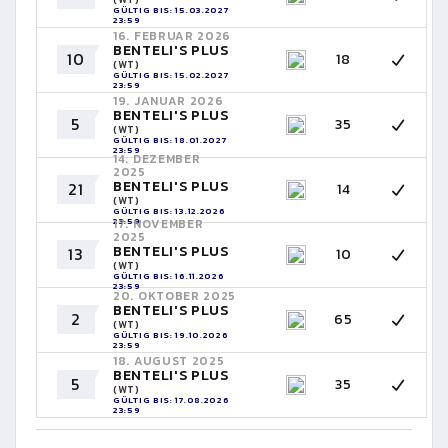
GÜLTIG BIS: 15.03.2027
23:59
16. FEBRUAR 2026
BENTELI'S PLUS
10
18
(WT)
GÜLTIG BIS: 15.02.2027
23:59
19. JANUAR 2026
BENTELI'S PLUS
5
35
(WT)
GÜLTIG BIS: 18.01.2027
23:59
14. DEZEMBER
2025
BENTELI'S PLUS
21
14
(WT)
GÜLTIG BIS: 13.12.2026
23:59
17. NOVEMBER
2025
BENTELI'S PLUS
13
10
(WT)
GÜLTIG BIS: 16.11.2026
23:59
20. OKTOBER 2025
BENTELI'S PLUS
2
65
(WT)
GÜLTIG BIS: 19.10.2026
23:59
18. AUGUST 2025
BENTELI'S PLUS
5
35
(WT)
GÜLTIG BIS: 17.08.2026
23:59