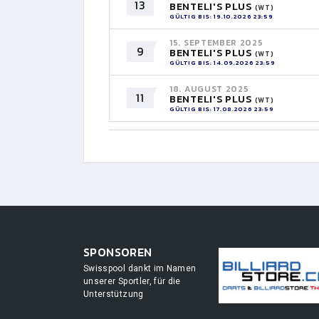
13
BENTELI'S PLUS
(WT)
GÜLTIG BIS: 19.10.2026 23:59
15. SEPTEMBER 2025
9
BENTELI'S PLUS
(WT)
GÜLTIG BIS: 14.09.2026 23:59
18. AUGUST 2025
11
BENTELI'S PLUS
(WT)
GÜLTIG BIS: 17.08.2026 23:59
SPONSOREN
Swisspool dankt im Namen
unserer Sportler, für die
Unterstützung