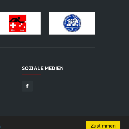
SOZIALE MEDIEN
Zustimmen
n