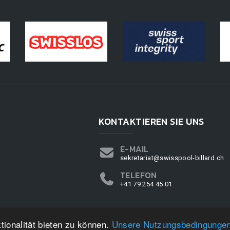
KONTAKTIEREN SIE UNS
E-MAIL
sekretariat@swisspool-billard.ch
TELEFON
+41 79 254 45 01
ionalität bieten zu können.
Unsere Nutzungsbedingunge
SWISSPOOL
©
2026
|
DESIGN BY
WPPN
|
UNSERE NUTZUNGSBEDINGUNGEN
|