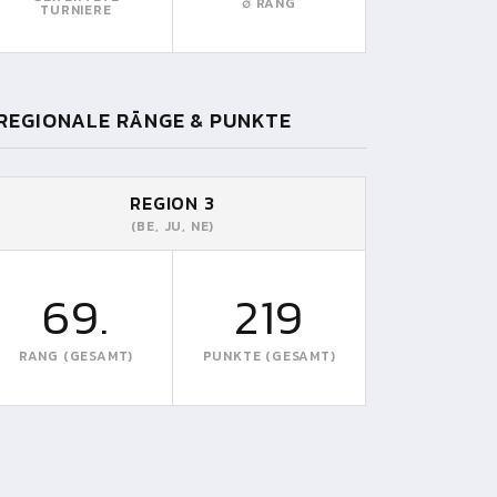
∅ RANG
TURNIERE
REGIONALE RÄNGE & PUNKTE
REGION 3
(BE, JU, NE)
69.
219
RANG (GESAMT)
PUNKTE (GESAMT)