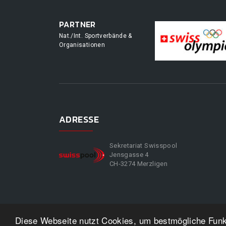
PARTNER
Nat./Int. Sportverbände &
Organisationen
ADRESSE
Sekretariat Swisspool
Jensgasse 4
CH-3274 Merzligen
Diese Webseite nutzt Cookies, um bestmögliche Funkt