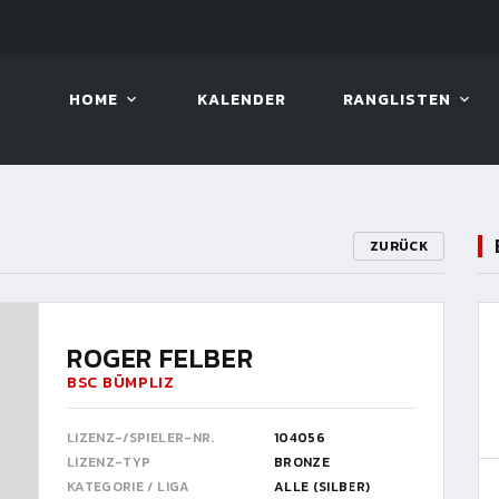
LIVE!
VIVA OPEN
HOME
KALENDER
RANGLISTEN
ZURÜCK
ROGER FELBER
BSC BÜMPLIZ
LIZENZ-/SPIELER-NR.
104056
LIZENZ-TYP
BRONZE
KATEGORIE / LIGA
ALLE (SILBER)