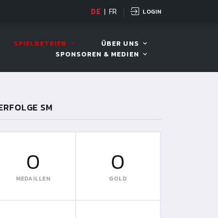
LOGIN
DE
|
FR
LIVE!
VIVA OPEN
SPIELBETRIEB
ÜBER UNS
SPONSOREN & MEDIEN
ERFOLGE SM
0
0
MEDAILLEN
GOLD