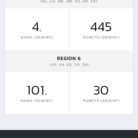
(GL, LU, NW, OW, SZ, UR, ZG)
4.
445
RANG (GESAMT)
PUNKTE (GESAMT)
REGION 6
(AP, SH, SG, TH, ZH)
101.
30
RANG (GESAMT)
PUNKTE (GESAMT)