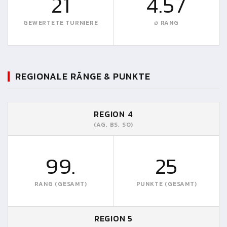
21
4.57
GEWERTETE TURNIERE
∅ RANG
REGIONALE RÄNGE & PUNKTE
REGION 4
(AG, BS, SO)
99.
25
RANG (GESAMT)
PUNKTE (GESAMT)
REGION 5