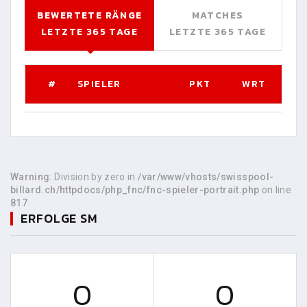
BEWERTETE RÄNGE
MATCHES
LETZTE 365 TAGE
LETZTE 365 TAGE
#
SPIELER
PKT
WRT
Warning
: Division by zero in
/var/www/vhosts/swisspool-
billard.ch/httpdocs/php_fnc/fnc-spieler-portrait.php
on line
817
ERFOLGE SM
0
0