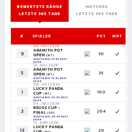
BEWERTETE RÄNGE
MATCHES
LETZTE 365 TAGE
LETZTE 365 TAGE
#
SPIELER
PKT
WRT
28. JULI 2026
ARAMITH POT
9
30
OPEN
(WT)
GÜLTIG BIS: 27.07.2027
23:59
14. JULI 2026
ARAMITH POT
5
35
OPEN
(WT)
GÜLTIG BIS: 13.07.2027
23:59
08. JULI 2026
LUCKY PANDA
1
100
CUP
(WT)
GÜLTIG BIS: 07.07.2027
23:59
04. JULI 2026
REUSS CUP -
3
204
FINAL
(OP)
GÜLTIG BIS: 03.07.2027
23:59
17. JUNI 2026
LUCKY PANDA
13
20
CUP
(WT)