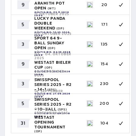
ARAMITH POT
9
20
OPEN
(WT)
GÜLTIG BIS: 03.11.2026
11. OKTOBER 2025
23:59
LUCKY PANDA
DOUBLE
5
171
WEEKEND
(OP)
GÜLTIG BIS: 10.10.2026
05. OKTOBER 2025
23:59
SPORT 64 9-
BALL SUNDAY
3
135
OPEN
(OP)
GÜLTIG BIS: 04.10.2026
03. - 04. OKTOBER
23:59
2025
WESTAST BIELER
9
154
CUP
(OP)
28. SEPTEMBER
GÜLTIG BIS: 03.10.2026
23:59
2025
SWISSPOOL
3
230
SERIES 2025 - R2
- 14-1
(SPS)
14. SEPTEMBER
GÜLTIG BIS: 27.09.2026
2025
23:59
SWISSPOOL
5
200
SERIES 2025 - R2
- 10-BALL
05. - 07.
(SPS)
SEPTEMBER 2025
GÜLTIG BIS: 13.09.2026
23:59
WESTAST
OPENING
31
104
TOURNAMENT
(OP)
GÜLTIG BIS: 06.09.2026