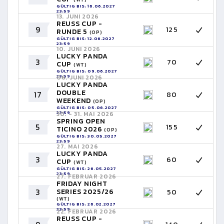
GÜLTIG BIS: 16.06.2027
23:59
13. JUNI 2026
REUSS CUP -
9
125
RUNDE 5
(OP)
GÜLTIG BIS: 12.06.2027
23:59
10. JUNI 2026
LUCKY PANDA
3
70
CUP
(WT)
GÜLTIG BIS: 09.06.2027
23:59
06. JUNI 2026
LUCKY PANDA
DOUBLE
17
80
WEEKEND
(OP)
GÜLTIG BIS: 05.06.2027
23:59
30. - 31. MAI 2026
SPRING OPEN
5
155
TICINO 2026
(OP)
GÜLTIG BIS: 30.05.2027
23:59
27. MAI 2026
LUCKY PANDA
3
60
CUP
(WT)
GÜLTIG BIS: 26.05.2027
23:59
27. FEBRUAR 2026
FRIDAY NIGHT
3
SERIES 2025/26
50
(WT)
GÜLTIG BIS: 26.02.2027
23:59
22. FEBRUAR 2026
REUSS CUP -