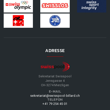
ADRESSE
Sekretariat Swisspool
Jensgasse 4
CH-3274 Merzligen
E-MAIL
sekretariat@swisspool-billard.ch
TELEFON
+41 79 254 45 01