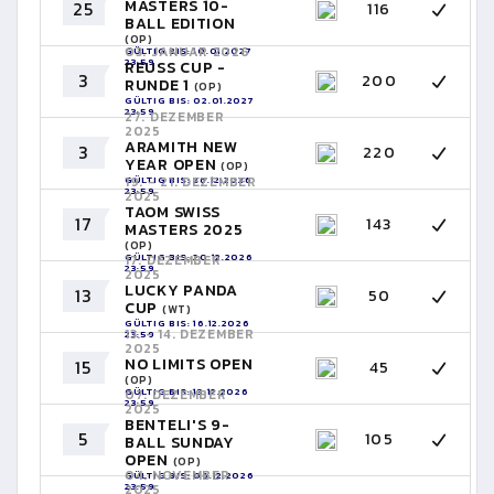
MASTERS 10-
25
116
BALL EDITION
(OP)
03. JANUAR 2026
GÜLTIG BIS: 10.01.2027
23:59
REUSS CUP -
3
200
RUNDE 1
(OP)
GÜLTIG BIS: 02.01.2027
23:59
27. DEZEMBER
2025
ARAMITH NEW
3
220
YEAR OPEN
(OP)
GÜLTIG BIS: 26.12.2026
19. - 21. DEZEMBER
23:59
2025
TAOM SWISS
17
143
MASTERS 2025
(OP)
GÜLTIG BIS: 20.12.2026
17. DEZEMBER
23:59
2025
LUCKY PANDA
13
50
CUP
(WT)
GÜLTIG BIS: 16.12.2026
13. - 14. DEZEMBER
23:59
2025
NO LIMITS OPEN
15
45
(OP)
GÜLTIG BIS: 13.12.2026
07. DEZEMBER
23:59
2025
BENTELI'S 9-
5
105
BALL SUNDAY
OPEN
(OP)
04. NOVEMBER
GÜLTIG BIS: 06.12.2026
23:59
2025