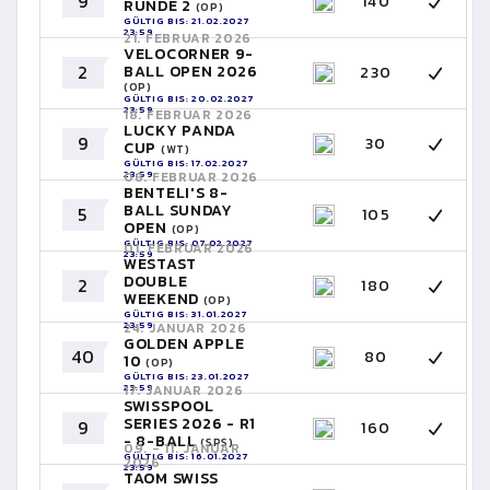
9
140
RUNDE 2
(OP)
GÜLTIG BIS: 21.02.2027
23:59
21. FEBRUAR 2026
VELOCORNER 9-
2
BALL OPEN 2026
230
(OP)
GÜLTIG BIS: 20.02.2027
23:59
18. FEBRUAR 2026
LUCKY PANDA
9
30
CUP
(WT)
GÜLTIG BIS: 17.02.2027
23:59
08. FEBRUAR 2026
BENTELI'S 8-
BALL SUNDAY
5
105
OPEN
(OP)
GÜLTIG BIS: 07.02.2027
01. FEBRUAR 2026
23:59
WESTAST
DOUBLE
2
180
WEEKEND
(OP)
GÜLTIG BIS: 31.01.2027
23:59
24. JANUAR 2026
GOLDEN APPLE
40
80
10
(OP)
GÜLTIG BIS: 23.01.2027
23:59
17. JANUAR 2026
SWISSPOOL
SERIES 2026 - R1
9
160
- 8-BALL
(SPS)
09. - 11. JANUAR
GÜLTIG BIS: 16.01.2027
2026
23:59
TAOM SWISS