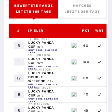
BEWERTETE RÄNGE
MATCHES
LETZTE 365 TAGE
LETZTE 365 TAGE
#
SPIELER
PKT
WRT
17. JUNI 2026
LUCKY PANDA
3
60
CUP
(WT)
GÜLTIG BIS: 16.06.2027
23:59
10. JUNI 2026
LUCKY PANDA
1
100
CUP
(WT)
GÜLTIG BIS: 09.06.2027
23:59
07. JUNI 2026
LUCKY PANDA
DOUBLE
17
80
WEEKEND
(OP)
GÜLTIG BIS: 06.06.2027
23:59
03. JUNI 2026
LUCKY PANDA
9
40
CUP
(WT)
GÜLTIG BIS: 02.06.2027
23:59
27. MAI 2026
LUCKY PANDA
5
45
CUP
(WT)