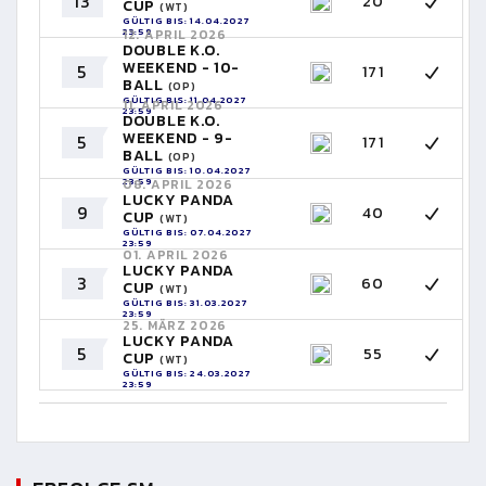
13
20
CUP
(WT)
GÜLTIG BIS: 14.04.2027
23:59
12. APRIL 2026
DOUBLE K.O.
WEEKEND - 10-
5
171
BALL
(OP)
GÜLTIG BIS: 11.04.2027
11. APRIL 2026
23:59
DOUBLE K.O.
WEEKEND - 9-
5
171
BALL
(OP)
GÜLTIG BIS: 10.04.2027
23:59
08. APRIL 2026
LUCKY PANDA
9
40
CUP
(WT)
GÜLTIG BIS: 07.04.2027
23:59
01. APRIL 2026
LUCKY PANDA
3
60
CUP
(WT)
GÜLTIG BIS: 31.03.2027
23:59
25. MÄRZ 2026
LUCKY PANDA
5
55
CUP
(WT)
GÜLTIG BIS: 24.03.2027
23:59