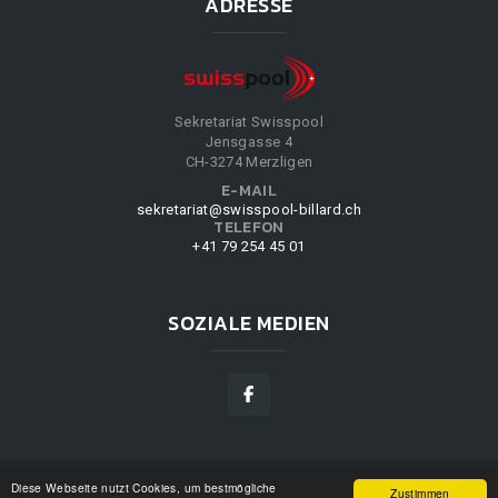
ADRESSE
Sekretariat Swisspool
Jensgasse 4
CH-3274 Merzligen
E-MAIL
sekretariat@swisspool-billard.ch
TELEFON
+41 79 254 45 01
SOZIALE MEDIEN
Diese Webseite nutzt Cookies, um bestmögliche
SWISSPOOL
©
2026
|
DESIGN BY
WPPN
|
UNSERE
Zustimmen