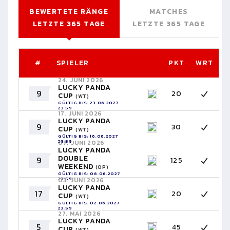
BEWERTETE RÄNGE
MATCHES
LETZTE 365 TAGE
LETZTE 365 TAGE
#
SPIELER
PKT
WRT
24. JUNI 2026
LUCKY PANDA
9
20
CUP
(WT)
GÜLTIG BIS: 23.06.2027
23:59
17. JUNI 2026
LUCKY PANDA
9
30
CUP
(WT)
GÜLTIG BIS: 16.06.2027
23:59
07. JUNI 2026
LUCKY PANDA
DOUBLE
9
125
WEEKEND
(OP)
GÜLTIG BIS: 06.06.2027
23:59
03. JUNI 2026
LUCKY PANDA
17
20
CUP
(WT)
GÜLTIG BIS: 02.06.2027
23:59
27. MAI 2026
LUCKY PANDA
5
45
CUP
(WT)