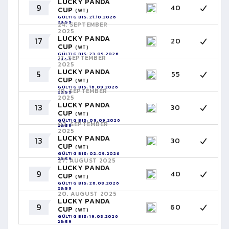
LUCKY PANDA
9
40
CUP
(WT)
GÜLTIG BIS: 21.10.2026
23:59
24. SEPTEMBER
2025
LUCKY PANDA
17
20
CUP
(WT)
GÜLTIG BIS: 23.09.2026
17. SEPTEMBER
23:59
2025
LUCKY PANDA
5
55
CUP
(WT)
GÜLTIG BIS: 16.09.2026
10. SEPTEMBER
23:59
2025
LUCKY PANDA
13
30
CUP
(WT)
GÜLTIG BIS: 09.09.2026
03. SEPTEMBER
23:59
2025
LUCKY PANDA
13
30
CUP
(WT)
GÜLTIG BIS: 02.09.2026
23:59
27. AUGUST 2025
LUCKY PANDA
9
40
CUP
(WT)
GÜLTIG BIS: 26.08.2026
23:59
20. AUGUST 2025
LUCKY PANDA
9
60
CUP
(WT)
GÜLTIG BIS: 19.08.2026
23:59