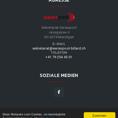
Sekretariat Swisspool
Jensgasse 4
CH-3274 Merzligen
E-MAIL
sekretariat@swisspool-billard.ch
TELEFON
+41 79 254 45 01
SOZIALE MEDIEN
Diese Webseite nutzt Cookies, um bestmögliche
SWISSPOOL
©
2026
|
DESIGN BY
WPPN
|
UNSERE
Zustimmen