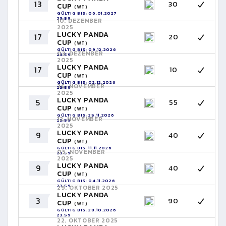
13
30
CUP
(WT)
GÜLTIG BIS: 06.01.2027
23:59
10. DEZEMBER
2025
LUCKY PANDA
17
20
CUP
(WT)
GÜLTIG BIS: 09.12.2026
03. DEZEMBER
23:59
2025
LUCKY PANDA
17
10
CUP
(WT)
GÜLTIG BIS: 02.12.2026
26. NOVEMBER
23:59
2025
LUCKY PANDA
5
55
CUP
(WT)
GÜLTIG BIS: 25.11.2026
12. NOVEMBER
23:59
2025
LUCKY PANDA
9
40
CUP
(WT)
GÜLTIG BIS: 11.11.2026
05. NOVEMBER
23:59
2025
LUCKY PANDA
9
40
CUP
(WT)
GÜLTIG BIS: 04.11.2026
23:59
29. OKTOBER 2025
LUCKY PANDA
3
90
CUP
(WT)
GÜLTIG BIS: 28.10.2026
23:59
22. OKTOBER 2025