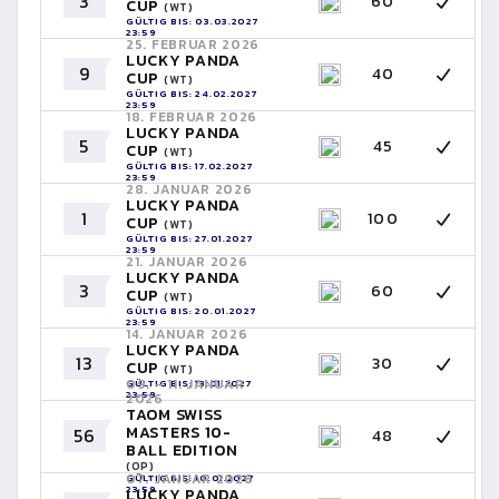
3
60
CUP
(WT)
GÜLTIG BIS: 03.03.2027
23:59
25. FEBRUAR 2026
LUCKY PANDA
9
40
CUP
(WT)
GÜLTIG BIS: 24.02.2027
23:59
18. FEBRUAR 2026
LUCKY PANDA
5
45
CUP
(WT)
GÜLTIG BIS: 17.02.2027
23:59
28. JANUAR 2026
LUCKY PANDA
1
100
CUP
(WT)
GÜLTIG BIS: 27.01.2027
23:59
21. JANUAR 2026
LUCKY PANDA
3
60
CUP
(WT)
GÜLTIG BIS: 20.01.2027
23:59
14. JANUAR 2026
LUCKY PANDA
13
30
CUP
(WT)
09. - 11. JANUAR
GÜLTIG BIS: 13.01.2027
23:59
2026
TAOM SWISS
MASTERS 10-
56
48
BALL EDITION
(OP)
07. JANUAR 2026
GÜLTIG BIS: 10.01.2027
23:59
LUCKY PANDA