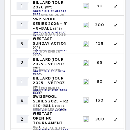
BILLARD TOUR
1
90
2026
(WT)
GÜLTIG BIS: 22.01.2027
23:59
17. JANUAR 2026
SWISSPOOL
SERIES 2026 - R1
1
300
- 8-BALL
(SPS)
GÜLTIG BIS: 16.01.2027
04. JANUAR 2026
23:59
WESTAST
5
SUNDAY ACTION
105
(OP)
GÜLTIG BIS: 03.01.2027
28. NOVEMBER
23:59
2025
BILLARD TOUR
2
65
2025 - VÉTROZ
(WT)
19. SEPTEMBER
GÜLTIG BIS: 27.11.2026
2025
23:59
BILLARD TOUR
1
80
2025 - VÉTROZ
(WT)
13. SEPTEMBER
GÜLTIG BIS: 18.09.2026
2025
23:59
SWISSPOOL
9
160
SERIES 2025 - R2
- 10-BALL
05. - 07.
(SPS)
SEPTEMBER 2025
GÜLTIG BIS: 12.09.2026
23:59
WESTAST
OPENING
2
308
TOURNAMENT
(OP)
22. - 24. AUGUST