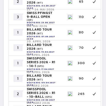
2
65
2026
(WT)
GÜLTIG BIS: 04.06.2027
23:59
23. - 24. MAI 2026
SWISS PFINGST
3
9-BALL OPEN
110
(OP)
GÜLTIG BIS: 23.05.2027
23:59
08. MAI 2026
BILLARD TOUR
1
80
2026
(WT)
GÜLTIG BIS: 07.05.2027
23:59
20. APRIL 2026
BILLARD TOUR
1
70
2026
(WT)
GÜLTIG BIS: 19.04.2027
23:59
18. APRIL 2026
SWISSPOOL
SERIES 2026 - R1
1
300
- 14-1
(SPS)
GÜLTIG BIS: 17.04.2027
23:59
10. APRIL 2026
BILLARD TOUR
1
90
2026
(WT)
GÜLTIG BIS: 09.04.2027
23:59
21. MÄRZ 2026
SWISSPOOL
SERIES 2026 - R1
2
265
- 10-BALL
(SPS)
GÜLTIG BIS: 20.03.2027
23:59
06. MÄRZ 2026