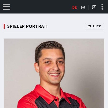
DE
|
FR
SPIELER PORTRAIT
ZURÜCK
11