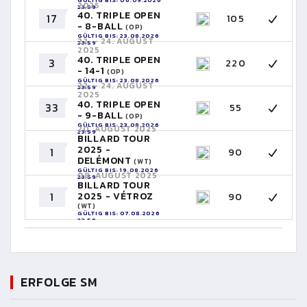
GÜLTIG BIS: 06.09.2026
2025
23:59
40. TRIPLE OPEN
17
105
- 8-BALL
(OP)
GÜLTIG BIS: 23.08.2026
22. - 24. AUGUST
23:59
2025
40. TRIPLE OPEN
3
220
- 14-1
(OP)
GÜLTIG BIS: 23.08.2026
22. - 24. AUGUST
23:59
2025
40. TRIPLE OPEN
33
55
- 9-BALL
(OP)
GÜLTIG BIS: 23.08.2026
20. AUGUST 2025
23:59
BILLARD TOUR
2025 -
1
90
DELÉMONT
(WT)
GÜLTIG BIS: 19.08.2026
08. AUGUST 2025
23:59
BILLARD TOUR
1
2025 - VÉTROZ
90
(WT)
GÜLTIG BIS: 07.08.2026
23:59
ERFOLGE SM