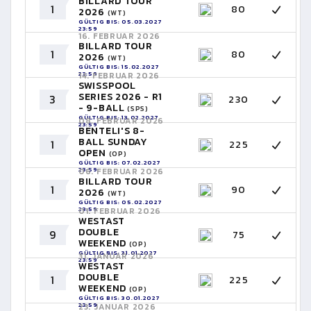
BILLARD TOUR
1
80
2026
(WT)
GÜLTIG BIS: 05.03.2027
23:59
16. FEBRUAR 2026
BILLARD TOUR
1
80
2026
(WT)
GÜLTIG BIS: 15.02.2027
23:59
14. FEBRUAR 2026
SWISSPOOL
SERIES 2026 - R1
3
230
- 9-BALL
(SPS)
GÜLTIG BIS: 13.02.2027
08. FEBRUAR 2026
23:59
BENTELI'S 8-
BALL SUNDAY
1
225
OPEN
(OP)
GÜLTIG BIS: 07.02.2027
23:59
06. FEBRUAR 2026
BILLARD TOUR
1
90
2026
(WT)
GÜLTIG BIS: 05.02.2027
23:59
01. FEBRUAR 2026
WESTAST
DOUBLE
9
75
WEEKEND
(OP)
GÜLTIG BIS: 31.01.2027
31. JANUAR 2026
23:59
WESTAST
DOUBLE
1
225
WEEKEND
(OP)
GÜLTIG BIS: 30.01.2027
23:59
23. JANUAR 2026