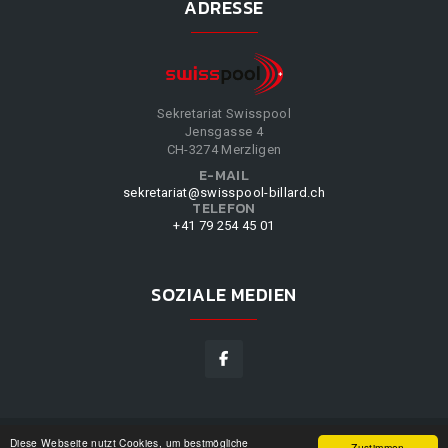
ADRESSE
Sekretariat Swisspool
Jensgasse 4
CH-3274 Merzligen
E-MAIL
sekretariat@swisspool-billard.ch
TELEFON
+41 79 254 45 01
SOZIALE MEDIEN
Diese Webseite nutzt Cookies, um bestmögliche
SWISSPOOL
©
2026
|
DESIGN BY
WPPN
|
UNSERE
Zustimmen