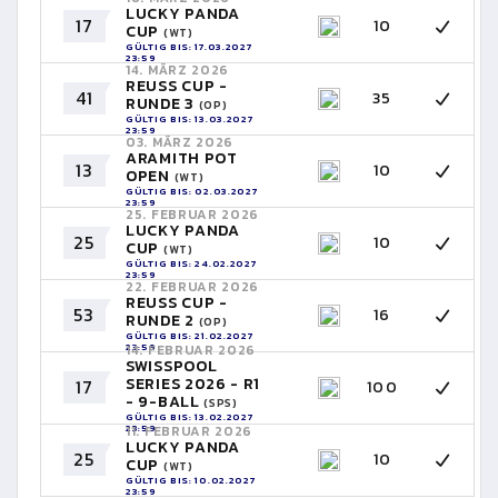
LUCKY PANDA
17
10
CUP
(WT)
GÜLTIG BIS: 17.03.2027
23:59
14. MÄRZ 2026
REUSS CUP -
41
35
RUNDE 3
(OP)
GÜLTIG BIS: 13.03.2027
23:59
03. MÄRZ 2026
ARAMITH POT
13
10
OPEN
(WT)
GÜLTIG BIS: 02.03.2027
23:59
25. FEBRUAR 2026
LUCKY PANDA
25
10
CUP
(WT)
GÜLTIG BIS: 24.02.2027
23:59
22. FEBRUAR 2026
REUSS CUP -
53
16
RUNDE 2
(OP)
GÜLTIG BIS: 21.02.2027
23:59
14. FEBRUAR 2026
SWISSPOOL
SERIES 2026 - R1
17
100
- 9-BALL
(SPS)
GÜLTIG BIS: 13.02.2027
23:59
11. FEBRUAR 2026
LUCKY PANDA
25
10
CUP
(WT)
GÜLTIG BIS: 10.02.2027
23:59