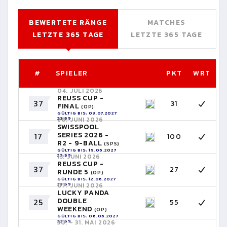
BEWERTETE RÄNGE
MATCHES
LETZTE 365 TAGE
LETZTE 365 TAGE
#
SPIELER
PKT
WRT
04. JULI 2026
REUSS CUP -
37
31
FINAL
(OP)
GÜLTIG BIS: 03.07.2027
23:59
20. JUNI 2026
SWISSPOOL
SERIES 2026 -
17
100
R2 - 9-BALL
(SPS)
GÜLTIG BIS: 19.06.2027
23:59
13. JUNI 2026
REUSS CUP -
37
27
RUNDE 5
(OP)
GÜLTIG BIS: 12.06.2027
23:59
07. JUNI 2026
LUCKY PANDA
DOUBLE
25
55
WEEKEND
(OP)
GÜLTIG BIS: 06.06.2027
23:59
30. - 31. MAI 2026