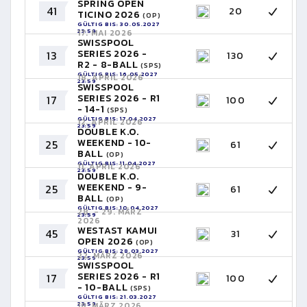
SPRING OPEN
41
20
TICINO 2026
(OP)
GÜLTIG BIS: 30.05.2027
23:59
17. MAI 2026
SWISSPOOL
SERIES 2026 -
13
130
R2 - 8-BALL
(SPS)
GÜLTIG BIS: 16.05.2027
18. APRIL 2026
23:59
SWISSPOOL
SERIES 2026 - R1
17
100
- 14-1
(SPS)
GÜLTIG BIS: 17.04.2027
12. APRIL 2026
23:59
DOUBLE K.O.
WEEKEND - 10-
25
61
BALL
(OP)
GÜLTIG BIS: 11.04.2027
11. APRIL 2026
23:59
DOUBLE K.O.
WEEKEND - 9-
25
61
BALL
(OP)
GÜLTIG BIS: 10.04.2027
28. - 29. MÄRZ
23:59
2026
WESTAST KAMUI
45
31
OPEN 2026
(OP)
GÜLTIG BIS: 28.03.2027
22. MÄRZ 2026
23:59
SWISSPOOL
SERIES 2026 - R1
17
100
- 10-BALL
(SPS)
GÜLTIG BIS: 21.03.2027
23:59
18. MÄRZ 2026