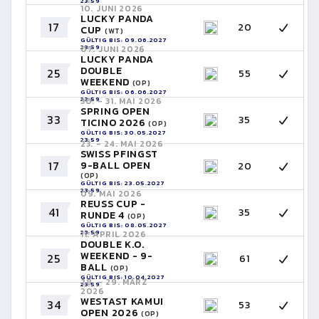
23:59
10. JUNI 2026
LUCKY PANDA
17
20
CUP
(WT)
GÜLTIG BIS: 09.06.2027
23:59
07. JUNI 2026
LUCKY PANDA
DOUBLE
25
55
WEEKEND
(OP)
GÜLTIG BIS: 06.06.2027
23:59
30. - 31. MAI 2026
SPRING OPEN
33
35
TICINO 2026
(OP)
GÜLTIG BIS: 30.05.2027
23:59
23. - 24. MAI 2026
SWISS PFINGST
17
9-BALL OPEN
20
(OP)
GÜLTIG BIS: 23.05.2027
23:59
09. MAI 2026
REUSS CUP -
41
35
RUNDE 4
(OP)
GÜLTIG BIS: 08.05.2027
23:59
11. APRIL 2026
DOUBLE K.O.
WEEKEND - 9-
25
61
BALL
(OP)
GÜLTIG BIS: 10.04.2027
28. - 29. MÄRZ
23:59
2026
WESTAST KAMUI
34
53
OPEN 2026
(OP)