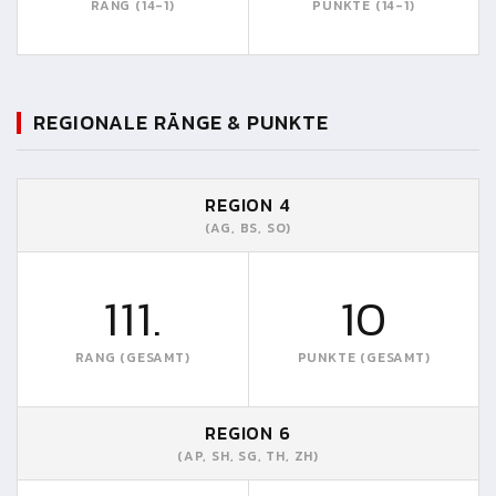
RANG (14-1)
PUNKTE (14-1)
REGIONALE RÄNGE & PUNKTE
REGION 4
(AG, BS, SO)
111.
10
RANG (GESAMT)
PUNKTE (GESAMT)
REGION 6
(AP, SH, SG, TH, ZH)