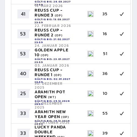
GÜLTIG BIS: 28.03.2027
23:59
14. MÄRZ 2026
REUSS CUP -
41
35
RUNDE 3
(OP)
GÜLTIG BIS: 13.03.2027
23:59
22. FEBRUAR 2026
REUSS CUP -
53
16
RUNDE 2
(OP)
GÜLTIG BIS: 21.02.2027
23:59
24. JANUAR 2026
GOLDEN APPLE
53
51
10
(OP)
GÜLTIG BIS: 23.01.2027
23:59
03. JANUAR 2026
REUSS CUP -
40
36
RUNDE 1
(OP)
GÜLTIG BIS: 02.01.2027
23:59
30. DEZEMBER
2025
ARAMITH POT
25
10
OPEN
(WT)
GÜLTIG BIS: 29.12.2026
27. DEZEMBER
23:59
2025
ARAMITH NEW
33
55
YEAR OPEN
(OP)
GÜLTIG BIS: 26.12.2026
11. OKTOBER 2025
23:59
LUCKY PANDA
DOUBLE
33
39
WEEKEND