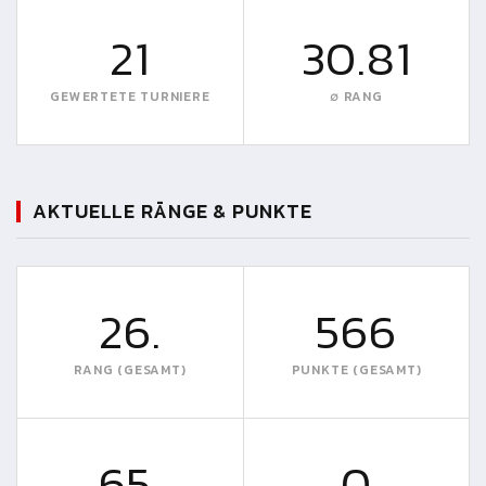
21
30.81
GEWERTETE TURNIERE
∅ RANG
AKTUELLE RÄNGE & PUNKTE
26.
566
RANG (GESAMT)
PUNKTE (GESAMT)
65.
0