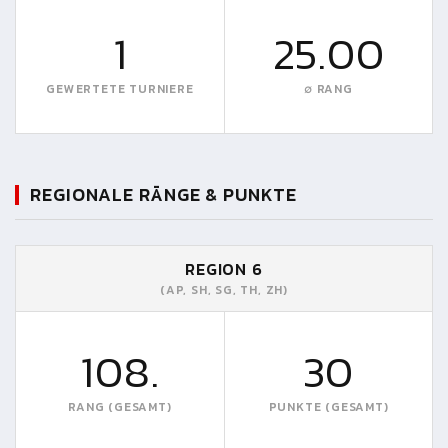
1
25.00
GEWERTETE TURNIERE
∅ RANG
REGIONALE RÄNGE & PUNKTE
REGION 6
(AP, SH, SG, TH, ZH)
108.
30
RANG (GESAMT)
PUNKTE (GESAMT)