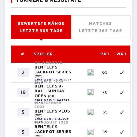
BEWERTETE RÄNGE
MATCHES
LETZTE 365 TAGE
LETZTE 365 TAGE
#
SPIELER
PKT
WRT
04. JUNI 2026
BENTELI'S
2
JACKPOT SERIES
65
(WT)
GÜLTIG BIS: 03.06.2027
12. APRIL 2026
23:59
BENTELI'S 9-
BALL SUNDAY
19
76
OPEN
(OP)
GÜLTIG BIS: 11.04.2027
14. DEZEMBER
23:59
2025
BENTELI'S PLUS
5
55
(WT)
GÜLTIG BIS: 13.12.2026
14. AUGUST 2025
23:59
BENTELI'S
5
JACKPOT SERIES
35
(WT)