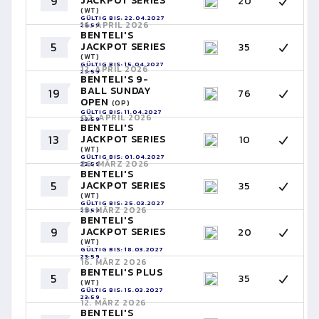
9
JACKPOT SERIES
20
(WT)
GÜLTIG BIS: 22.04.2027
16. APRIL 2026
23:59
BENTELI'S
5
JACKPOT SERIES
35
(WT)
GÜLTIG BIS: 15.04.2027
12. APRIL 2026
23:59
BENTELI'S 9-
BALL SUNDAY
19
76
OPEN
(OP)
GÜLTIG BIS: 11.04.2027
02. APRIL 2026
23:59
BENTELI'S
13
JACKPOT SERIES
10
(WT)
GÜLTIG BIS: 01.04.2027
26. MÄRZ 2026
23:59
BENTELI'S
5
JACKPOT SERIES
35
(WT)
GÜLTIG BIS: 25.03.2027
19. MÄRZ 2026
23:59
BENTELI'S
9
JACKPOT SERIES
20
(WT)
GÜLTIG BIS: 18.03.2027
23:59
16. MÄRZ 2026
BENTELI'S PLUS
5
35
(WT)
GÜLTIG BIS: 15.03.2027
23:59
12. MÄRZ 2026
BENTELI'S