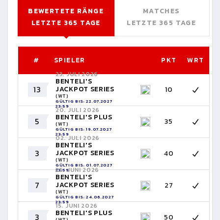
BEWERTETE RÄNGE
MATCHES
LETZTE 365 TAGE
LETZTE 365 TAGE
#
SPIELER
PKT
WRT
23. JULI 2026
BENTELI'S
13
JACKPOT SERIES
10
(WT)
GÜLTIG BIS: 22.07.2027
23:59
20. JULI 2026
BENTELI'S PLUS
5
35
(WT)
GÜLTIG BIS: 19.07.2027
23:59
02. JULI 2026
BENTELI'S
3
JACKPOT SERIES
40
(WT)
GÜLTIG BIS: 01.07.2027
25. JUNI 2026
23:59
BENTELI'S
7
JACKPOT SERIES
27
(WT)
GÜLTIG BIS: 24.06.2027
23:59
15. JUNI 2026
BENTELI'S PLUS
3
50
(WT)