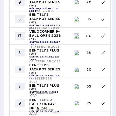
9
JACKPOT SERIES
20
(WT)
GÜLTIG BIS: 11.03.2027
05. MÄRZ 2026
23:59
BENTELI'S
5
JACKPOT SERIES
35
(WT)
GÜLTIG BIS: 04.03.2027
21. FEBRUAR 2026
23:59
VELOCORNER 9-
17
BALL OPEN 2026
80
(OP)
GÜLTIG BIS: 20.02.2027
23:59
16. FEBRUAR 2026
BENTELI'S PLUS
5
35
(WT)
GÜLTIG BIS: 15.02.2027
23:59
05. FEBRUAR 2026
BENTELI'S
9
JACKPOT SERIES
20
(WT)
GÜLTIG BIS: 04.02.2027
14. DEZEMBER
23:59
2025
BENTELI'S PLUS
5
55
(WT)
GÜLTIG BIS: 13.12.2026
07. DEZEMBER
23:59
2025
BENTELI'S 9-
9
75
BALL SUNDAY
OPEN
(OP)
04. DEZEMBER
GÜLTIG BIS: 06.12.2026
2025
23:59