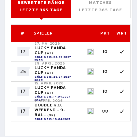
BEWERTETE RÄNGE
MATCHES
LETZTE 365 TAGE
LETZTE 365 TAGE
#
SPIELER
PKT
WRT
27. MAI 2026
LUCKY PANDA
17
10
CUP
(WT)
GÜLTIG BIS: 26.05.2027
23:59
29. APRIL 2026
LUCKY PANDA
25
10
CUP
(WT)
GÜLTIG BIS: 28.04.2027
23:59
15. APRIL 2026
LUCKY PANDA
17
10
CUP
(WT)
GÜLTIG BIS: 14.04.2027
23:59
11. APRIL 2026
DOUBLE K.O.
WEEKEND - 9-
17
88
BALL
(OP)
GÜLTIG BIS: 10.04.2027
23:59