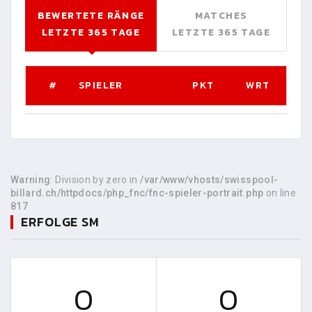
BEWERTETE RÄNGE
MATCHES
LETZTE 365 TAGE
LETZTE 365 TAGE
#
SPIELER
PKT
WRT
Warning
: Division by zero in
/var/www/vhosts/swisspool-
billard.ch/httpdocs/php_fnc/fnc-spieler-portrait.php
on line
817
ERFOLGE SM
0
0