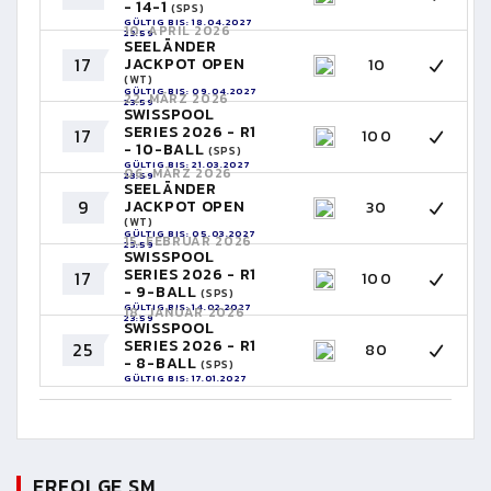
- 14-1
(SPS)
GÜLTIG BIS: 18.04.2027
10. APRIL 2026
23:59
SEELÄNDER
17
JACKPOT OPEN
10
(WT)
GÜLTIG BIS: 09.04.2027
22. MÄRZ 2026
23:59
SWISSPOOL
SERIES 2026 - R1
17
100
- 10-BALL
(SPS)
GÜLTIG BIS: 21.03.2027
06. MÄRZ 2026
23:59
SEELÄNDER
9
JACKPOT OPEN
30
(WT)
GÜLTIG BIS: 05.03.2027
15. FEBRUAR 2026
23:59
SWISSPOOL
SERIES 2026 - R1
17
100
- 9-BALL
(SPS)
GÜLTIG BIS: 14.02.2027
18. JANUAR 2026
23:59
SWISSPOOL
SERIES 2026 - R1
25
80
- 8-BALL
(SPS)
GÜLTIG BIS: 17.01.2027
23:59
ERFOLGE SM