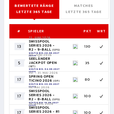
BEWERTETE RÄNGE
MATCHES
LETZTE 365 TAGE
LETZTE 365 TAGE
#
SPIELER
PKT
WRT
21. JUNI 2026
SWISSPOOL
SERIES 2026 -
13
130
R2 - 9-BALL
(SPS)
GÜLTIG BIS: 20.06.2027
05. JUNI 2026
23:59
SEELÄNDER
5
JACKPOT OPEN
35
(WT)
GÜLTIG BIS: 04.06.2027
23:59
30. - 31. MAI 2026
SPRING OPEN
17
80
TICINO 2026
(OP)
GÜLTIG BIS: 30.05.2027
23:59
16. MAI 2026
SWISSPOOL
SERIES 2026 -
17
100
R2 - 8-BALL
(SPS)
GÜLTIG BIS: 15.05.2027
19. APRIL 2026
23:59
SWISSPOOL
SERIES 2026 - R1
17
100