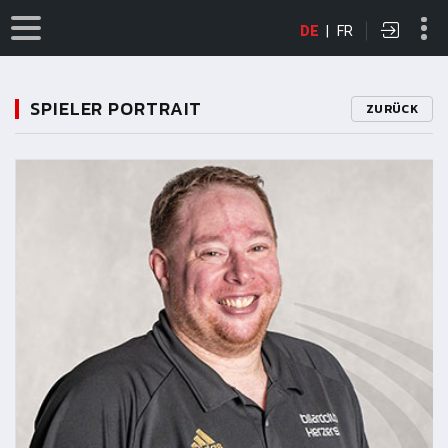
DE
|
FR
SPIELER PORTRAIT
ZURÜCK
11