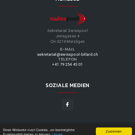
Sekretariat Swisspool
Jensgasse 4
CH-3274 Merzligen
E-MAIL
sekretariat@swisspool-billard.ch
TELEFON
+41 79 254 45 01
SOZIALE MEDIEN
Diese Webseite nutzt Cookies, um bestmögliche
SWISSPOOL
©
2026
|
DESIGN BY
WPPN
|
UNSERE
Zustimmen
Funktionalität bieten zu können.
Unsere