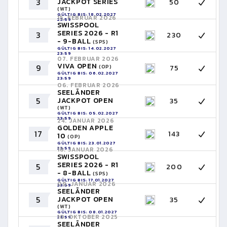
3
JACKPOT SERIES
50
(WT)
GÜLTIG BIS: 18.02.2027
15. FEBRUAR 2026
23:59
SWISSPOOL
SERIES 2026 - R1
3
230
- 9-BALL
(SPS)
GÜLTIG BIS: 14.02.2027
23:59
07. FEBRUAR 2026
VIVA OPEN
9
75
(OP)
GÜLTIG BIS: 06.02.2027
23:59
06. FEBRUAR 2026
SEELÄNDER
5
JACKPOT OPEN
35
(WT)
GÜLTIG BIS: 05.02.2027
23:59
24. JANUAR 2026
GOLDEN APPLE
17
143
10
(OP)
GÜLTIG BIS: 23.01.2027
23:59
18. JANUAR 2026
SWISSPOOL
SERIES 2026 - R1
5
200
- 8-BALL
(SPS)
GÜLTIG BIS: 17.01.2027
09. JANUAR 2026
23:59
SEELÄNDER
5
JACKPOT OPEN
35
(WT)
GÜLTIG BIS: 08.01.2027
10. OKTOBER 2025
23:59
SEELÄNDER