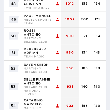
48
1012
155
154
1
CRISTIAN
TWISTING BALL
PAULI MANUEL
49
1007
200
171
1
MEDELA SPORTS
TEAM
ROSSI
ANTONIO
50
990
171
154
1
MARTIGNY
BILLARD CLUB
AEBERSOLD
51
980
154
143
1
ADRIAN
TEAM MAGIC
DAYEN SIMON
52
956
185
138
1
MARTIGNY
BILLARD CLUB
DELLE FIAMME
ANTONIO
53
931
140
140
1
BILLARD CLUB
NATIONAL
LUZERN
CATARINO
MARCELO
54
923
155
138
1
MARTIGNY