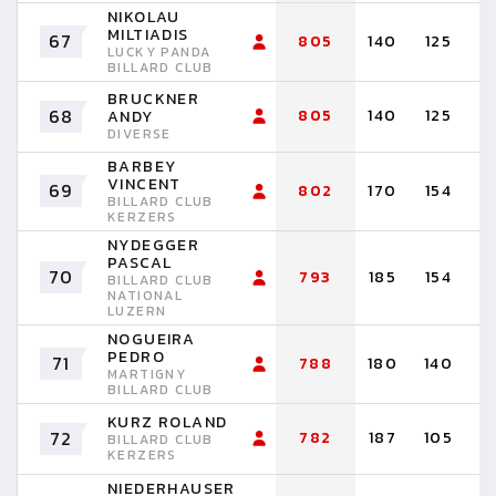
NIKOLAU
MILTIADIS
67
805
140
125
1
LUCKY PANDA
BILLARD CLUB
BRUCKNER
68
805
140
125
1
ANDY
DIVERSE
BARBEY
VINCENT
69
802
170
154
1
BILLARD CLUB
KERZERS
NYDEGGER
PASCAL
70
793
185
154
1
BILLARD CLUB
NATIONAL
LUZERN
NOGUEIRA
PEDRO
71
788
180
140
8
MARTIGNY
BILLARD CLUB
KURZ ROLAND
72
782
187
105
9
BILLARD CLUB
KERZERS
NIEDERHAUSER