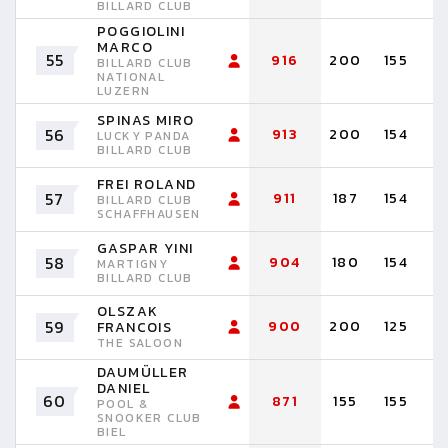
BILLARD CLUB
POGGIOLINI
MARCO
55
916
200
155
1
BILLARD CLUB
NATIONAL
LUZERN
SPINAS MIRO
56
913
200
154
1
LUCKY PANDA
BILLARD CLUB
FREI ROLAND
57
911
187
154
1
BILLARD CLUB
SCHAFFHAUSEN
GASPAR YINI
58
904
180
154
1
MARTIGNY
BILLARD CLUB
OLSZAK
59
900
200
125
1
FRANCOIS
THE SALOON
DAUMÜLLER
DANIEL
60
871
155
155
1
POOL &
SNOOKER CLUB
BIEL