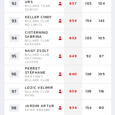
URS
92
657
105
104
9
BILLARD TEAM
ZÜRICH
KELLER CINDY
93
654
154
143
1
BILLARD CLUB
NO LIMITS
CISTERNINO
SABRINA
94
653
105
105
9
BILLARD CLUB
KERZERS
NAGY ZSOLT
BILLARD CLUB
95
649
92
87
8
NATIONAL
LUZERN
PERRET
STÉPHANE
96
640
138
105
1
MARTIGNY
BILLARD CLUB
LOZIC VELIMIR
97
638
138
116
8
BILLARD CLUB
8UNG
JARDIM ARTUR
98
634
154
80
7
KEINE ANGABE