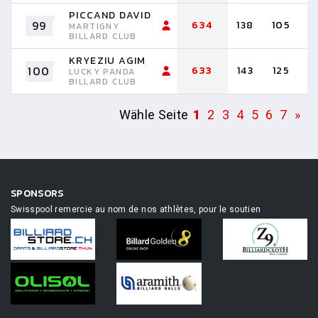
PICCAND DAVID
99
634
138
105
1
MARTIGNY
BILLARD CLUB
KRYEZIU AGIM
100
633
143
125
1
LUCKY PANDA
BILLARD CLUB
Wähle Seite
1
2
3
4
5
6
7
»
SPONSORS
Swisspool remercie au nom de nos athlètes, pour le soutien