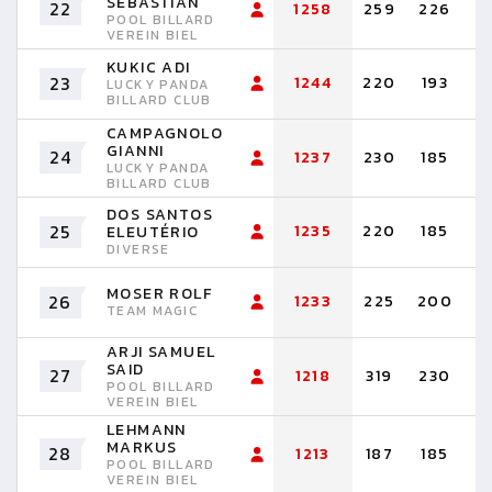
SEBASTIAN
22
1258
259
226
1
POOL BILLARD
VEREIN BIEL
KUKIC ADI
23
1244
220
193
1
LUCKY PANDA
BILLARD CLUB
CAMPAGNOLO
GIANNI
24
1237
230
185
1
LUCKY PANDA
BILLARD CLUB
DOS SANTOS
25
1235
220
185
1
ELEUTÉRIO
DIVERSE
MOSER ROLF
26
1233
225
200
1
TEAM MAGIC
ARJI SAMUEL
SAID
27
1218
319
230
1
POOL BILLARD
VEREIN BIEL
LEHMANN
MARKUS
28
1213
187
185
1
POOL BILLARD
VEREIN BIEL