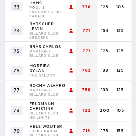
HANS
73
776
125
105
1
POOL &
SNOOKER CLUB
KAKADU
BÄTSCHER
LEVIN
74
771
154
125
1
BILLARD CLUB
KERZERS
BRÀS CARLOS
75
771
125
125
1
MARTIGNY
BILLARD CLUB
MOREIRA
76
763
138
125
1
DYLAN
THE SALOON
ROCHA ALVARO
77
758
138
125
1
MARTIGNY
BILLARD CLUB
FELDMANN
CHRISTINE
78
722
200
105
1
BILLARD CLUB
NO LIMITS
VELS WOUTER
79
715
175
155
1
LUCKY PANDA
BILLARD CLUB