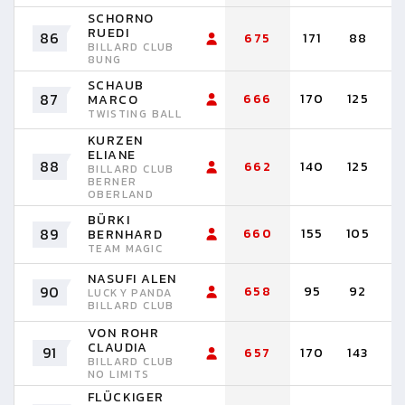
SCHORNO
RUEDI
86
675
171
88
7
BILLARD CLUB
8UNG
SCHAUB
87
666
170
125
1
MARCO
TWISTING BALL
KURZEN
ELIANE
88
662
140
125
1
BILLARD CLUB
BERNER
OBERLAND
BÜRKI
89
660
155
105
7
BERNHARD
TEAM MAGIC
NASUFI ALEN
90
658
95
92
8
LUCKY PANDA
BILLARD CLUB
VON ROHR
CLAUDIA
91
657
170
143
1
BILLARD CLUB
NO LIMITS
FLÜCKIGER