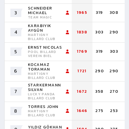
SCHNEIDER
3
1965
319
308
3
MICHAEL
TEAM MAGIC
KARABIYIK
AYGÜN
4
1838
303
290
2
MARTIGNY
BILLARD CLUB
ERNST NICOLAS
5
1769
319
303
2
POOL BILLARD
VEREIN BIEL
KOCAMAZ
TORAMAN
6
1721
290
290
2
MARTIGNY
BILLARD CLUB
STARKERMANN
SILVAN
7
1672
358
270
2
LUCKY PANDA
BILLARD CLUB
TORRES JOHN
8
1646
275
253
2
MARTIGNY
BILLARD CLUB
YILDIZ GÖKHAN