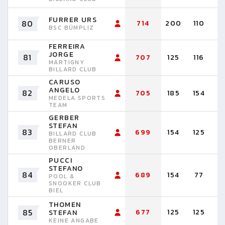
FURRER URS
80
714
200
110
1
BSC BÜMPLIZ
FERREIRA
JORGE
81
707
125
116
9
MARTIGNY
BILLARD CLUB
CARUSO
ANGELO
82
705
185
154
9
MEDELA SPORTS
TEAM
GERBER
STEFAN
83
699
154
125
1
BILLARD CLUB
BERNER
OBERLAND
PUCCI
STEFANO
84
689
154
77
7
POOL &
SNOOKER CLUB
BIEL
THOMEN
85
677
125
125
1
STEFAN
KEINE ANGABE