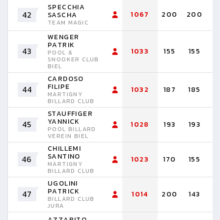
SPECCHIA
42
1067
200
200
1
SASCHA
TEAM MAGIC
WENGER
PATRIK
43
1033
155
155
1
POOL &
SNOOKER CLUB
BIEL
CARDOSO
FILIPE
44
1032
187
185
1
MARTIGNY
BILLARD CLUB
STAUFFIGER
YANNICK
45
1028
193
193
1
POOL BILLARD
VEREIN BIEL
CHILLEMI
SANTINO
46
1023
170
155
1
MARTIGNY
BILLARD CLUB
UGOLINI
PATRICK
47
1014
200
143
1
BILLARD CLUB
JURA
AZZARITO