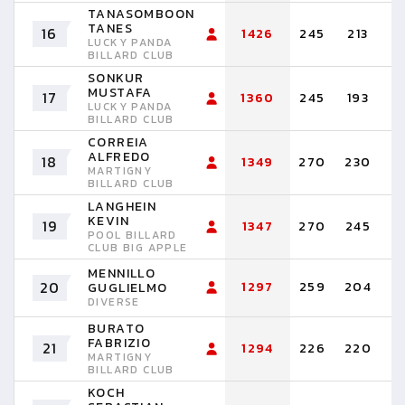
TANASOMBOON
TANES
16
1426
245
213
1
LUCKY PANDA
BILLARD CLUB
SONKUR
MUSTAFA
17
1360
245
193
1
LUCKY PANDA
BILLARD CLUB
CORREIA
ALFREDO
18
1349
270
230
2
MARTIGNY
BILLARD CLUB
LANGHEIN
KEVIN
19
1347
270
245
1
POOL BILLARD
CLUB BIG APPLE
MENNILLO
20
1297
259
204
2
GUGLIELMO
DIVERSE
BURATO
FABRIZIO
21
1294
226
220
1
MARTIGNY
BILLARD CLUB
KOCH