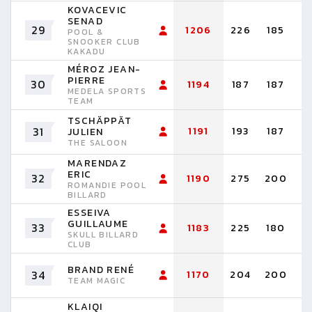
KOVACEVIC
SENAD
29
1206
226
185
1
POOL &
SNOOKER CLUB
KAKADU
MÉROZ JEAN-
PIERRE
30
1194
187
187
1
MEDELA SPORTS
TEAM
TSCHÄPPÄT
31
1191
193
187
1
JULIEN
THE SALOON
MARENDAZ
ERIC
32
1190
275
200
1
ROMANDIE POOL
BILLARD
ESSEIVA
GUILLAUME
33
1183
225
180
1
SKULL BILLARD
CLUB
BRAND RENÉ
34
1170
204
200
1
TEAM MAGIC
KLAIQI