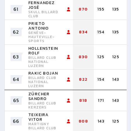
FERNANDEZ
JOSÉ
61
870
155
135
1
SKULL BILLARD
CLUB
PRIETO
ANTONIO
62
834
154
135
1
GENÈVE-
HAUTEVILLE-
SPORTS
HOLLENSTEIN
ROLF
63
830
125
125
1
BILLARD CLUB
NATIONAL
LUZERN
RAKIC BOJAN
BILLARD CLUB
64
822
154
143
1
NATIONAL
LUZERN
ZÜRCHER
SANDRO
65
818
171
143
9
BILLARD CLUB
KERZERS
TEIXEIRA
VITOR
66
808
143
125
1
MARTIGNY
BILLARD CLUB