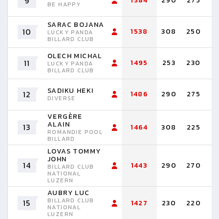
9
1584
290
275
2
BE HAPPY
SARAC BOJANA
10
1538
308
250
2
LUCKY PANDA
BILLARD CLUB
OLECH MICHAL
11
1495
253
230
2
LUCKY PANDA
BILLARD CLUB
SADIKU HEKI
12
1486
290
275
1
DIVERSE
VERGÈRE
ALAIN
13
1464
308
225
2
ROMANDIE POOL
BILLARD
LOVAS TOMMY
JOHN
14
1443
290
270
2
BILLARD CLUB
NATIONAL
LUZERN
AUBRY LUC
BILLARD CLUB
15
1427
230
220
2
NATIONAL
LUZERN