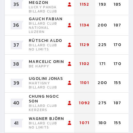
MEGZON
35
1152
193
185
1
LUCKY PANDA
BILLARD CLUB
GAUCH FABIAN
BILLARD CLUB
36
1134
200
187
1
NATIONAL
LUZERN
RÜTSCHI ALDO
37
1129
225
170
1
BILLARD CLUB
NO LIMITS
MARCELIC ORIN
38
1102
171
170
1
BE HAPPY
UGOLINI JONAS
39
1101
200
155
1
MARTIGNY
BILLARD CLUB
CHUNG NGOC
SON
40
1092
275
187
1
BILLARD CLUB
KERZERS
WAGNER BJÖRN
41
1071
180
155
1
BILLARD CLUB
NO LIMITS