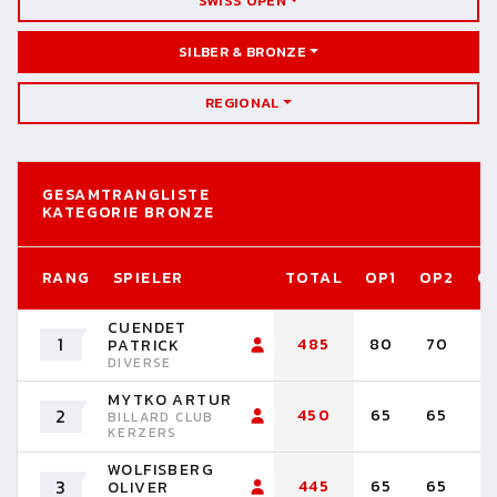
SWISS OPEN
SILBER & BRONZE
REGIONAL
GESAMTRANGLISTE
KATEGORIE BRONZE
RANG
SPIELER
TOTAL
OP1
OP2
O
CUENDET
1
485
80
70
7
PATRICK
DIVERSE
MYTKO ARTUR
2
450
65
65
6
BILLARD CLUB
KERZERS
WOLFISBERG
3
445
65
65
6
OLIVER