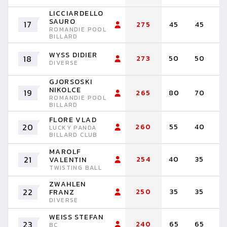
LICCIARDELLO
SAURO
17
275
45
45
3
ROMANDIE POOL
BILLARD
WYSS DIDIER
18
273
50
50
5
DIVERSE
GJORSOSKI
NIKOLCE
19
265
80
70
6
ROMANDIE POOL
BILLARD
FLORE VLAD
20
260
55
40
3
LUCKY PANDA
BILLARD CLUB
MAROLF
21
254
40
35
3
VALENTIN
TWISTING BALL
ZWAHLEN
22
250
35
35
3
FRANZ
DIVERSE
WEISS STEFAN
23
240
65
65
4
BC