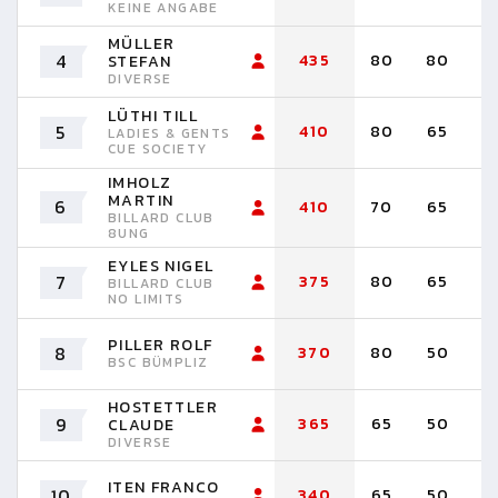
KEINE ANGABE
MÜLLER
4
435
80
80
6
STEFAN
DIVERSE
LÜTHI TILL
5
410
80
65
6
LADIES & GENTS
CUE SOCIETY
IMHOLZ
MARTIN
6
410
70
65
6
BILLARD CLUB
8UNG
EYLES NIGEL
7
375
80
65
5
BILLARD CLUB
NO LIMITS
PILLER ROLF
8
370
80
50
5
BSC BÜMPLIZ
HOSTETTLER
9
365
65
50
5
CLAUDE
DIVERSE
ITEN FRANCO
10
340
65
50
5