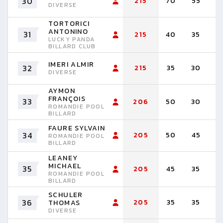
30
215
70
55
5
DIVERSE
TORTORICI
ANTONINO
31
215
40
35
3
LUCKY PANDA
BILLARD CLUB
IMERI ALMIR
32
215
35
30
3
DIVERSE
AYMON
FRANÇOIS
33
206
50
30
3
ROMANDIE POOL
BILLARD
FAURE SYLVAIN
34
205
50
45
3
ROMANDIE POOL
BILLARD
LEANEY
MICHAEL
35
205
45
35
3
ROMANDIE POOL
BILLARD
SCHULER
36
205
35
35
3
THOMAS
DIVERSE