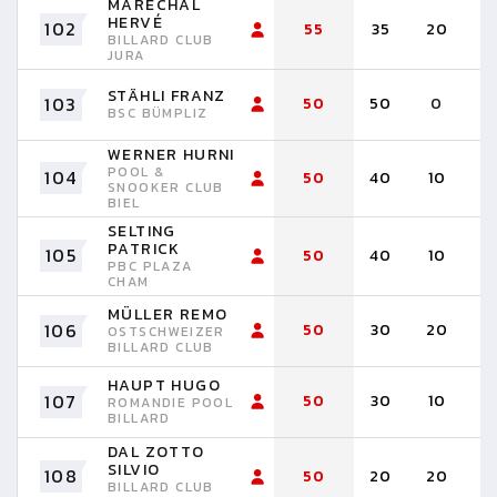
MARÉCHAL
HERVÉ
102
55
35
20
BILLARD CLUB
JURA
STÄHLI FRANZ
103
50
50
0
BSC BÜMPLIZ
WERNER HURNI
POOL &
104
50
40
10
SNOOKER CLUB
BIEL
SELTING
PATRICK
105
50
40
10
PBC PLAZA
CHAM
MÜLLER REMO
106
50
30
20
OSTSCHWEIZER
BILLARD CLUB
HAUPT HUGO
107
50
30
10
1
ROMANDIE POOL
BILLARD
DAL ZOTTO
SILVIO
108
50
20
20
1
BILLARD CLUB