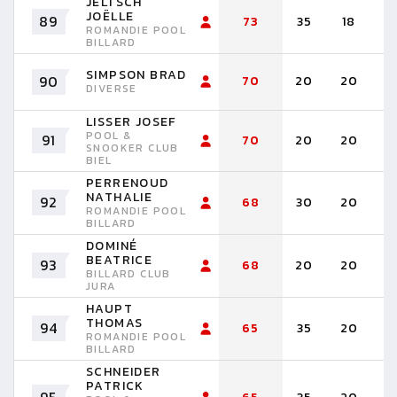
JELTSCH
JOËLLE
89
73
35
18
1
ROMANDIE POOL
BILLARD
SIMPSON BRAD
90
70
20
20
2
DIVERSE
LISSER JOSEF
POOL &
91
70
20
20
2
SNOOKER CLUB
BIEL
PERRENOUD
NATHALIE
92
68
30
20
1
ROMANDIE POOL
BILLARD
DOMINÉ
BEATRICE
93
68
20
20
1
BILLARD CLUB
JURA
HAUPT
THOMAS
94
65
35
20
1
ROMANDIE POOL
BILLARD
SCHNEIDER
PATRICK