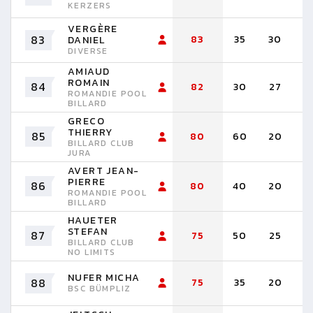
KERZERS
VERGÈRE
83
83
35
30
1
DANIEL
DIVERSE
AMIAUD
ROMAIN
84
82
30
27
2
ROMANDIE POOL
BILLARD
GRECO
THIERRY
85
80
60
20
BILLARD CLUB
JURA
AVERT JEAN-
PIERRE
86
80
40
20
1
ROMANDIE POOL
BILLARD
HAUETER
STEFAN
87
75
50
25
BILLARD CLUB
NO LIMITS
NUFER MICHA
88
75
35
20
2
BSC BÜMPLIZ