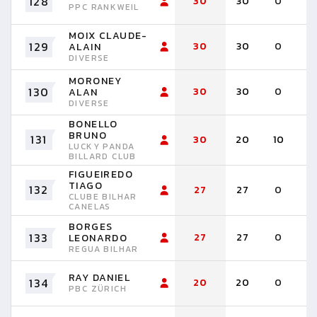
128
30
30
0
PPC RANKWEIL
MOIX CLAUDE-
129
30
30
0
ALAIN
DIVERSE
MORONEY
130
30
30
0
ALAN
DIVERSE
BONELLO
BRUNO
131
30
20
10
LUCKY PANDA
BILLARD CLUB
FIGUEIREDO
TIAGO
132
27
27
0
CLUBE BILHAR
CANELAS
BORGES
133
27
27
0
LEONARDO
REGUA BILHAR
RAY DANIEL
134
20
20
0
PBC ZÜRICH