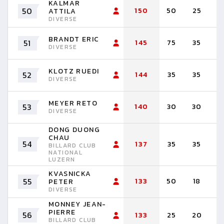
KALMAR
50
150
50
25
1
ATTILA
DIVERSE
BRANDT ERIC
51
145
75
35
3
DIVERSE
KLOTZ RUEDI
52
144
35
35
1
DIVERSE
MEYER RETO
53
140
30
30
2
DIVERSE
DONG DUONG
CHAU
54
137
35
35
2
BILLARD CLUB
NATIONAL
LUZERN
KVASNICKA
55
133
50
18
1
PETER
DIVERSE
MONNEY JEAN-
PIERRE
56
133
25
20
2
BILLARD CLUB