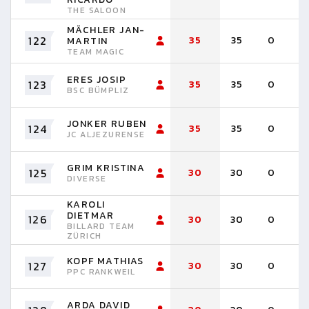
THE SALOON
MÄCHLER JAN-
122
35
35
0
MARTIN
TEAM MAGIC
ERES JOSIP
123
35
35
0
BSC BÜMPLIZ
JONKER RUBEN
124
35
35
0
JC ALJEZURENSE
GRIM KRISTINA
125
30
30
0
DIVERSE
KAROLI
DIETMAR
126
30
30
0
BILLARD TEAM
ZÜRICH
KOPF MATHIAS
127
30
30
0
PPC RANKWEIL
ARDA DAVID