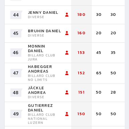
JENNY DANIEL
44
180
30
30
2
DIVERSE
BRUHIN DANIEL
45
160
20
20
2
DIVERSE
MONNIN
DANIEL
46
153
45
35
3
BILLARD CLUB
JURA
HABEGGER
ANDREAS
47
152
65
50
2
BILLARD CLUB
NO LIMITS
JÄCKLE
48
151
50
28
1
ANDREA
DIVERSE
GUTIERREZ
DANIEL
49
150
50
50
3
BILLARD CLUB
NATIONAL
LUZERN