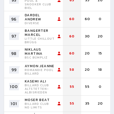
95
65
35
20
1
POOL &
SNOOKER CLUB
BIEL
DARDEL
96
60
60
0
ANDREW
DIVERSE
BANGERTER
MARCEL
97
60
30
20
1
LITTLE CHILLOUT
BRÜGG
NIKLAUS
98
60
20
15
1
MARTINA
BSC BÜMPLIZ
AYMON JEANNE
99
58
20
18
1
ROMANDIE POOL
BILLARD
KASEMI ALI
BILLARD CLUB
100
55
55
0
ALTSTETTEN-
ALBISRIEDEN
MOSER BEAT
101
55
35
20
BILLARD CLUB
NO LIMITS