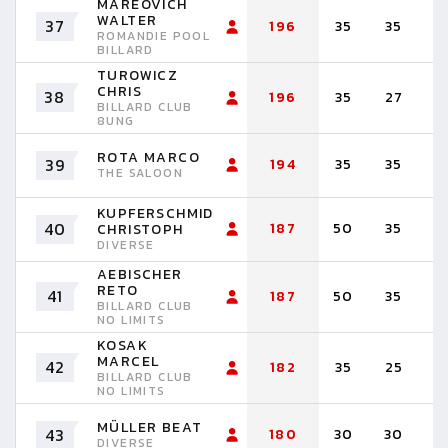
MAREOVICH
WALTER
37
196
35
35
3
ROMANDIE POOL
BILLARD
TUROWICZ
CHRIS
38
196
35
27
2
BILLARD CLUB
8UNG
ROTA MARCO
39
194
35
35
3
THE SALOON
KUPFERSCHMID
40
187
50
35
3
CHRISTOPH
DIVERSE
AEBISCHER
RETO
41
187
50
35
3
BILLARD CLUB
NO LIMITS
KOSAK
MARCEL
42
182
35
25
2
BILLARD CLUB
NO LIMITS
MÜLLER BEAT
43
180
30
30
2
DIVERSE