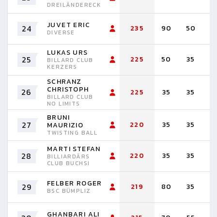
DREILÄNDERECK
JUVET ERIC
24
235
90
50
4
DIVERSE
LUKAS URS
25
225
50
35
3
BILLARD CLUB
KERZERS
SCHRANZ
CHRISTOPH
26
225
35
35
3
BILLARD CLUB
NO LIMITS
BRUNI
27
220
35
35
3
MAURIZIO
TWISTING BALL
MARTI STEFAN
28
220
35
35
3
BILLIARDÄRS
CLUB BUCHSI
FELBER ROGER
29
219
80
35
3
BSC BÜMPLIZ
GHANBARI ALI