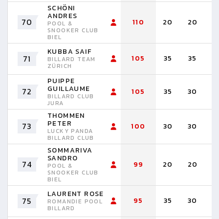
SCHÖNI
ANDRES
70
110
20
20
2
POOL &
SNOOKER CLUB
BIEL
KUBBA SAIF
71
105
35
35
3
BILLARD TEAM
ZÜRICH
PUIPPE
GUILLAUME
72
105
35
30
3
BILLARD CLUB
JURA
THOMMEN
PETER
73
100
30
30
2
LUCKY PANDA
BILLARD CLUB
SOMMARIVA
SANDRO
74
99
20
20
2
POOL &
SNOOKER CLUB
BIEL
LAURENT ROSE
75
95
35
30
3
ROMANDIE POOL
BILLARD