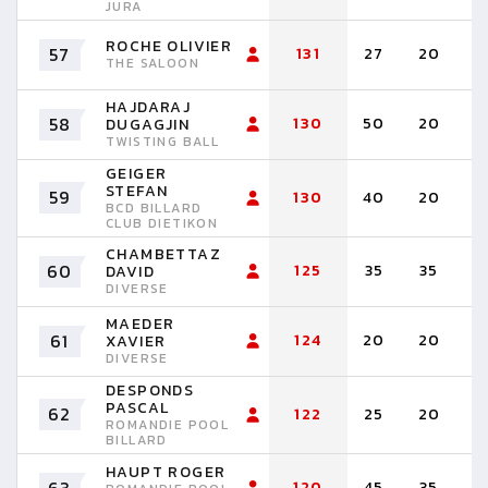
JURA
ROCHE OLIVIER
57
131
27
20
1
THE SALOON
HAJDARAJ
58
130
50
20
2
DUGAGJIN
TWISTING BALL
GEIGER
STEFAN
59
130
40
20
2
BCD BILLARD
CLUB DIETIKON
CHAMBETTAZ
60
125
35
35
2
DAVID
DIVERSE
MAEDER
61
124
20
20
2
XAVIER
DIVERSE
DESPONDS
PASCAL
62
122
25
20
2
ROMANDIE POOL
BILLARD
HAUPT ROGER
120
45
35
3