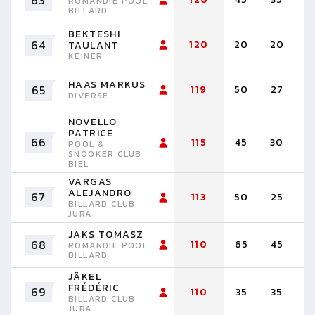
63
ROMANDIE POOL
BILLARD
BEKTESHI
64
120
20
20
2
TAULANT
KEINER
HAAS MARKUS
65
119
50
27
2
DIVERSE
NOVELLO
PATRICE
66
115
45
30
3
POOL &
SNOOKER CLUB
BIEL
VARGAS
ALEJANDRO
67
113
50
25
2
BILLARD CLUB
JURA
JAKS TOMASZ
68
110
65
45
ROMANDIE POOL
BILLARD
JÄKEL
FRÉDÉRIC
69
110
35
35
2
BILLARD CLUB
JURA