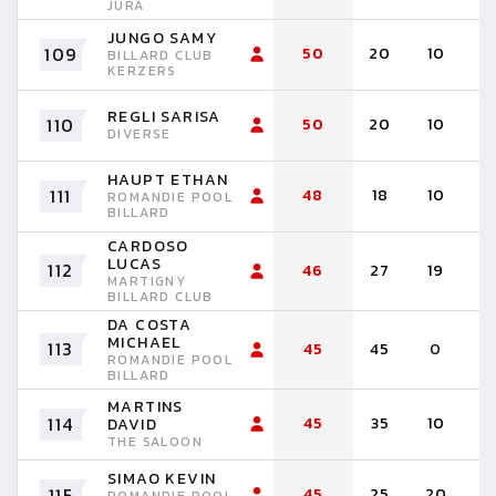
JURA
JUNGO SAMY
109
50
20
10
1
BILLARD CLUB
KERZERS
REGLI SARISA
110
50
20
10
1
DIVERSE
HAUPT ETHAN
111
48
18
10
1
ROMANDIE POOL
BILLARD
CARDOSO
LUCAS
112
46
27
19
MARTIGNY
BILLARD CLUB
DA COSTA
MICHAEL
113
45
45
0
ROMANDIE POOL
BILLARD
MARTINS
114
45
35
10
DAVID
THE SALOON
SIMAO KEVIN
115
45
25
20