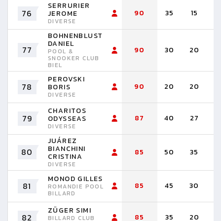
SERRURIER
76
90
35
15
1
JEROME
DIVERSE
BOHNENBLUST
DANIEL
77
90
30
20
2
POOL &
SNOOKER CLUB
BIEL
PEROVSKI
78
90
20
20
2
BORIS
DIVERSE
CHARITOS
79
87
40
27
2
ODYSSEAS
DIVERSE
JUÁREZ
BIANCHINI
80
85
50
35
CRISTINA
DIVERSE
MONOD GILLES
81
85
45
30
1
ROMANDIE POOL
BILLARD
ZÜGER SIMI
82
85
35
20
2
BILLARD CLUB