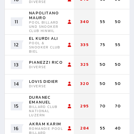
DIVERSE
NAPOLITANO
MAURO
11
340
55
50
5
POOL BILLARD
UND SNOOKER
CLUB HINWIL
EL KURDI ALI
POOL &
12
335
75
55
3
SNOOKER CLUB
BIEL
PIANEZZI RICO
13
325
50
50
5
DIVERSE
LOVIS DIDIER
14
320
50
50
4
DIVERSE
DURANEC
EMANUEL
15
295
70
70
6
BILLARD CLUB
NATIONAL
LUZERN
AKRAM KARIM
16
284
55
40
3
ROMANDIE POOL
BILLARD