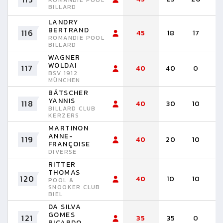
ROMANDIE POOL
BILLARD
LANDRY
BERTRAND
116
45
18
17
1
ROMANDIE POOL
BILLARD
WAGNER
WOLDAI
117
40
40
0
BSV 1912
MÜNCHEN
BÄTSCHER
YANNIS
118
40
30
10
BILLARD CLUB
KERZERS
MARTINON
ANNE-
119
40
20
10
1
FRANÇOISE
DIVERSE
RITTER
THOMAS
120
40
10
10
1
POOL &
SNOOKER CLUB
BIEL
DA SILVA
GOMES
121
35
35
0
RICARDO