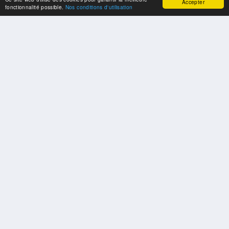
Accepter
fonctionnalité possible.
Nos conditions d'utilisation
SPONSORS
Swisspool remercie au nom de nos athlètes, pour le soutien
PARTENAIRES
Fédérations et organisations sportives nationales et internationales