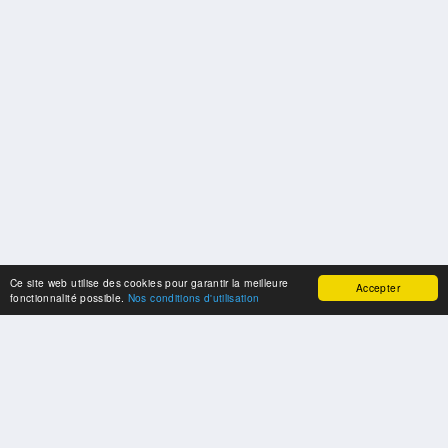
Ce site web utilise des cookies pour garantir la meilleure
Accepter
fonctionnalité possible.
Nos conditions d'utilisation
SPONSORS
Swisspool remercie au nom de nos athlètes, pour le soutien