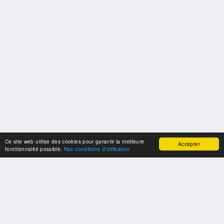
Ce site web utilise des cookies pour garantir la meilleure
Accepter
fonctionnalité possible.
Nos conditions d'utilisation
SPONSORS
Swisspool remercie au nom de nos athlètes, pour le soutien