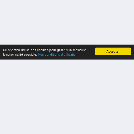
Ce site web utilise des cookies pour garantir la meilleure
Accepter
fonctionnalité possible.
Nos conditions d'utilisation
SPONSORS
Swisspool remercie au nom de nos athlètes, pour le soutien
PARTENAIRES