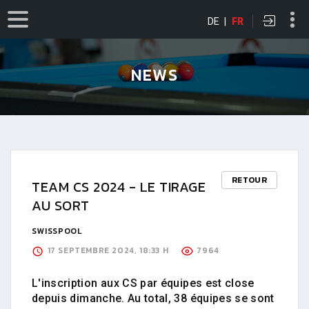
DE
|
FR
NEWS
RETOUR
TEAM CS 2024 - LE TIRAGE
AU SORT
SWISSPOOL
17 SEPTEMBRE 2024, 18:33 H
7964
L'inscription aux CS par équipes est close
depuis dimanche. Au total, 38 équipes se sont