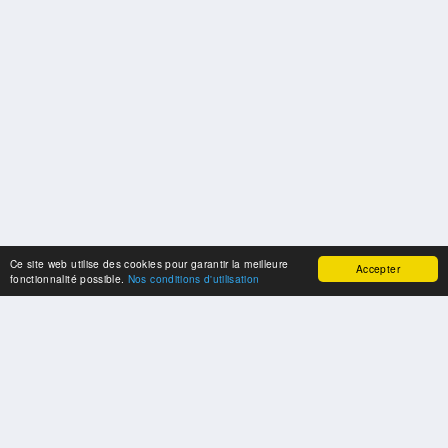
Ce site web utilise des cookies pour garantir la meilleure
Accepter
fonctionnalité possible.
Nos conditions d'utilisation
SPONSORS
Swisspool remercie au nom de nos athlètes, pour le soutien