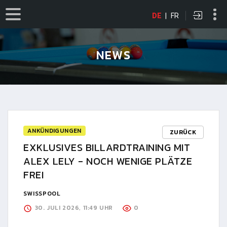
DE
|
FR
NEWS
ANKÜNDIGUNGEN
ZURÜCK
EXKLUSIVES BILLARDTRAINING MIT
ALEX LELY - NOCH WENIGE PLÄTZE
FREI
SWISSPOOL
30. JULI 2026, 11:49 UHR
0