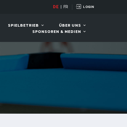
LOGIN
D TOUR 2026
DE
|
FR
11. AUG. 2026, 19:30
SPIELBETRIEB
ÜBER UNS
SPONSOREN & MEDIEN