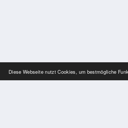
Diese Webseite nutzt Cookies, um bestmögliche Funkt
SPONSOREN
Swisspool dankt im Namen
unserer Sportler, für die
Unterstützung