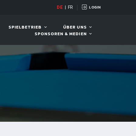
LOGIN
D TOUR 2026
DE
|
FR
11. AUG. 2026, 19:30
SPIELBETRIEB
ÜBER UNS
SPONSOREN & MEDIEN