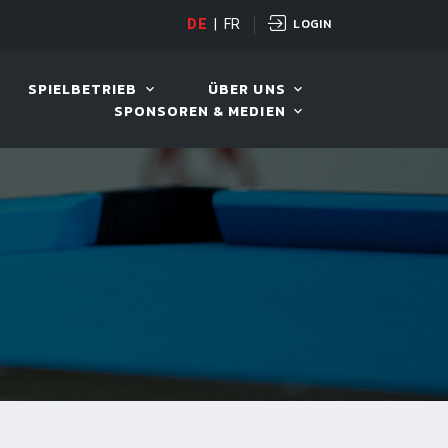
LOGIN
D TOUR 2026
DE
|
FR
11. AUG. 2026, 19:30
SPIELBETRIEB
ÜBER UNS
SPONSOREN & MEDIEN