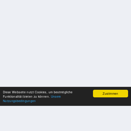
Diese Webseite nutzt Cookies, um bestmögliche
Zustimmen
Funktionalität bieten zu können.
Unsere
Nutzungsbedingungen
SPONSOREN
Swisspool dankt im Namen unserer Sportler, für die Unterstützung