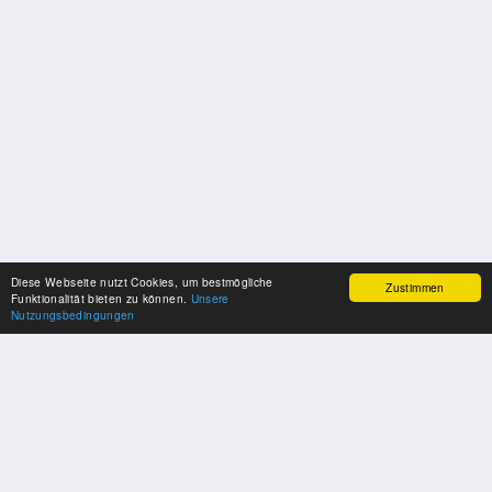
Diese Webseite nutzt Cookies, um bestmögliche
Zustimmen
Funktionalität bieten zu können.
Unsere
Nutzungsbedingungen
SPONSOREN
Swisspool dankt im Namen unserer Sportler, für die Unterstützung