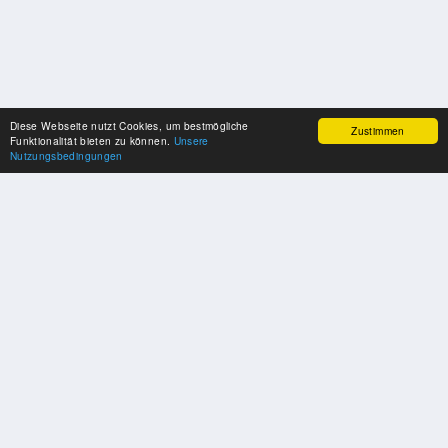
Diese Webseite nutzt Cookies, um bestmögliche
Zustimmen
Funktionalität bieten zu können.
Unsere
Nutzungsbedingungen
SPONSOREN
Swisspool dankt im Namen unserer Sportler, für die Unterstützung
PARTNER
Nat./Int. Sportverbände & Organisationen