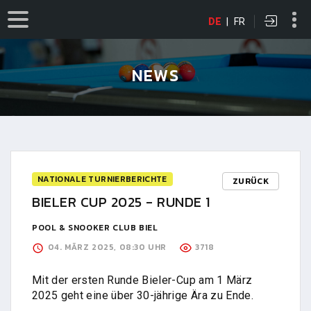
DE
|
FR
NEWS
NATIONALE TURNIERBERICHTE
ZURÜCK
BIELER CUP 2025 - RUNDE 1
POOL & SNOOKER CLUB BIEL
04. MÄRZ 2025, 08:30 UHR
3718
Mit der ersten Runde Bieler-Cup am 1 März
2025 geht eine über 30-jährige Ära zu Ende.