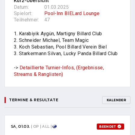
Kurz-Übersicht
Datum:
01.03.2025
Spielort:
Pool-Inn BIELard Lounge
Teilnehmer:
47
1. Karabiyik Aygün, Martigny Billard Club
2. Schneider Michael, Team Magic
3. Koch Sebastian, Pool Billard Verein Biel
3. Starkermann Silvan, Lucky Panda Billard Club
->
Detaillierte Turnier-Infos, (Ergebnisse,
Streams & Ranglisten)
TERMINE & RESULTATE
KALENDER
SA, 01.03.
| OP | ALL |
BEENDET