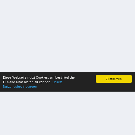
Diese Webseite nutzt Cookies, um bestmögliche
Zustimmen
Funktionalität bieten zu können.
Unsere
Nutzungsbedingungen
SPONSOREN
Swisspool dankt im Namen unserer Sportler, für die Unterstützung