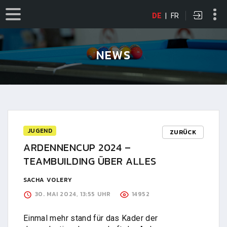
DE
|
FR
NEWS
JUGEND
ZURÜCK
ARDENNENCUP 2024 –
TEAMBUILDING ÜBER ALLES
SACHA VOLERY
30. MAI 2024, 13:55 UHR
14952
Einmal mehr stand für das Kader der