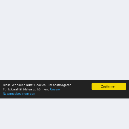
Diese Webseite nutzt Cookies, um bestmögliche
Zustimmen
Funktionalität bieten zu können.
Unsere
Nutzungsbedingungen
SPONSOREN
Swisspool dankt im Namen unserer Sportler, für die Unterstützung